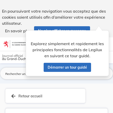
Convention de Minamata sur le mercure, adoptée ... - Legilu
En poursuivant votre navigation vous acceptez que des
cookies soient utilisés afin d’améliorer votre expérience
utilisateur.
En savoir plus
Ne plus afficher ce message
Aller au contenu
help
light_mode
dark_mode
account_circle
Explorez simplement et rapidement les
Aide
principales fonctionnalités de Legilux
en suivant ce tour guidé.
Journal officiel
du Grand-Duché de Luxembourg
Démarrer un tour guidé
La
arrow_back
Retour accueil