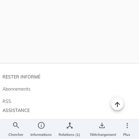
RESTER INFORMÉ
Abonnements
RSS
ASSISTANCE
Aide et à propos
search
info
device_hub
save_alt
more_vert
Projet Casemates
Chercher
Informations
Relations (1)
Téléchargement
Plus