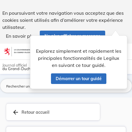
Convention de Minamata sur le mercure, adoptée ... - Legilu
En poursuivant votre navigation vous acceptez que des
cookies soient utilisés afin d’améliorer votre expérience
utilisateur.
En savoir plus
Ne plus afficher ce message
Aller au contenu
help
light_mode
dark_mode
account_circle
Explorez simplement et rapidement les
Aide
principales fonctionnalités de Legilux
en suivant ce tour guidé.
Journal officiel
du Grand-Duché de Luxembourg
Démarrer un tour guidé
La
arrow_back
Retour accueil