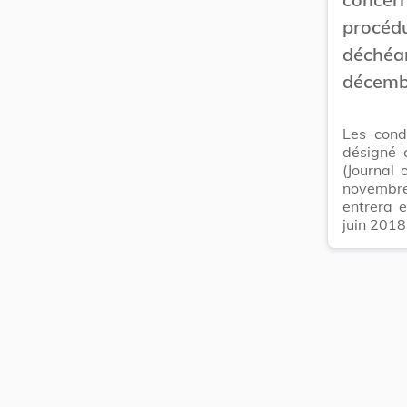
procé
déchéa
décembr
Les cond
désigné 
(Journal
novembre 
entrera e
juin 2018,