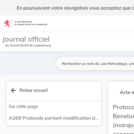
Protocole portant modification de la Convention... - Legilux
En poursuivant votre navigation vous acceptez que des
Aller au contenu
Journal officiel
du Grand-Duché de Luxembourg
arrow_back
Retour accueil
Acte e
Protoc
Sur cette page
Benelu
A269 Protocole portant modification de la Convention Benelux en matière de propriété intellectuelle (marques et dessins ou modèles), en ce qui concerne l'opposition et l'instauration d'une procédure administrative de nullité ou de déchéance des marques, signé à Bruxelles le 16 décembre 2014 - Entrée en vigueur.
(marqu
concer