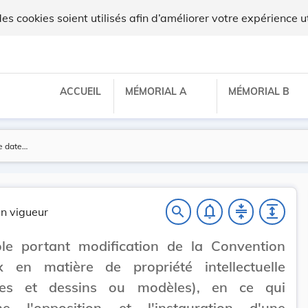
 cookies soient utilisés afin d’améliorer votre expérience ut
ACCUEIL
MÉMORIAL A
MÉMORIAL B
notifications_none
compress
expand
search
n vigueur
ole portant modification de la Convention
x en matière de propriété intellectuelle
es et dessins ou modèles), en ce qui
ne l'opposition et l'instauration d'une