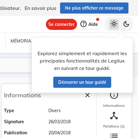
ilisateur.
En savoir plus
Ne plus afficher ce message
help
light_mode
dark_mode
Se connecter
Aide
MÉMORIAL C
TRAITÉS
PROJETS
TEXTES UE
Explorez simplement et rapidement les
principales fonctionnalités de Legilux
Lancer la recherche
Filtres
en suivant ce tour guidé.
Démarrer un tour guidé
info
close
Informations
Fermer la barre latéra
Informations
Type
Divers
device_hub
Signature
26/03/2018
Relations (2)
list
Publication
20/04/2018