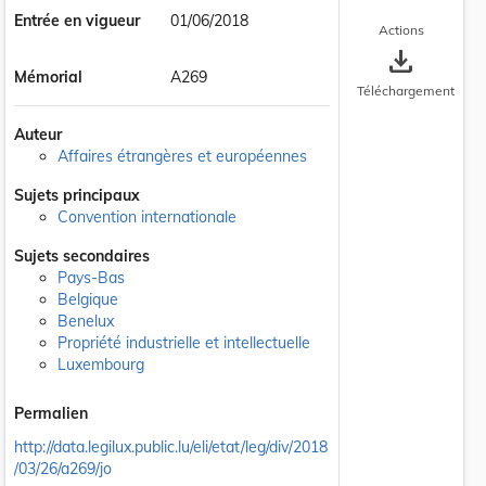
Entrée en vigueur
01/06/2018
Actions
save_alt
Mémorial
A269
Téléchargement
Auteur
Affaires étrangères et européennes
Sujets principaux
Convention internationale
Sujets secondaires
Pays-Bas
Belgique
Benelux
Propriété industrielle et intellectuelle
 la taille du texte
Luxembourg
Permalien
http://data.legilux.public.lu/eli/etat/leg/div/2018
/03/26/a269/jo