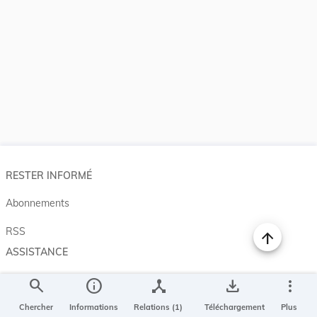
RESTER INFORMÉ
Abonnements
RSS
ASSISTANCE
Aide et à propos
search
info
device_hub
save_alt
more_vert
Projet Casemates
Chercher
Informations
Relations (1)
Téléchargement
Plus