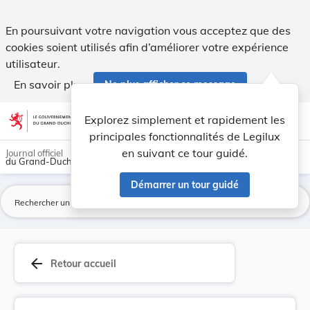
Convention relative au statut des apatrides, fa... - Legilux
En poursuivant votre navigation vous acceptez que des
cookies soient utilisés afin d’améliorer votre expérience
utilisateur.
En savoir plus
Ne plus afficher ce message
Aller au contenu
help
light_mode
dark_mode
account_circle
Explorez simplement et rapidement les
Aide
principales fonctionnalités de Legilux
en suivant ce tour guidé.
Journal officiel
du Grand-Duché de Luxembourg
Démarrer un tour guidé
La
arrow_back
Retour accueil