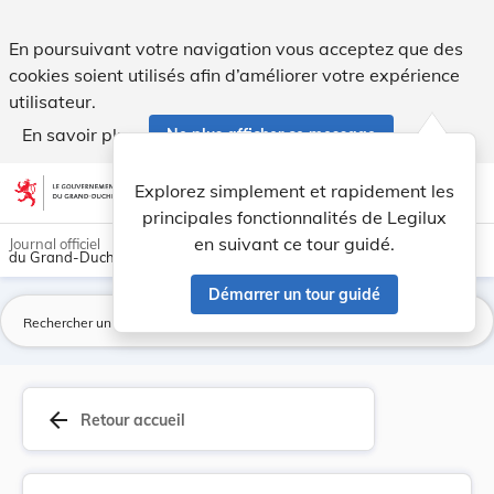
Accord entre l'Union européenne et ses États me... - Legilux
En poursuivant votre navigation vous acceptez que des
cookies soient utilisés afin d’améliorer votre expérience
utilisateur.
En savoir plus
Ne plus afficher ce message
Aller au contenu
help
light_mode
dark_mode
account_circle
Explorez simplement et rapidement les
Aide
principales fonctionnalités de Legilux
en suivant ce tour guidé.
Journal officiel
du Grand-Duché de Luxembourg
Démarrer un tour guidé
La
arrow_back
Retour accueil