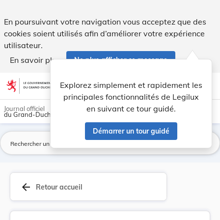
Convention pénale sur la corruption, ouverte à ... - Legilux
En poursuivant votre navigation vous acceptez que des
cookies soient utilisés afin d’améliorer votre expérience
utilisateur.
En savoir plus
Ne plus afficher ce message
Aller au contenu
help
light_mode
dark_mode
account_circle
Explorez simplement et rapidement les
Aide
principales fonctionnalités de Legilux
en suivant ce tour guidé.
Journal officiel
du Grand-Duché de Luxembourg
Démarrer un tour guidé
La
arrow_back
Retour accueil