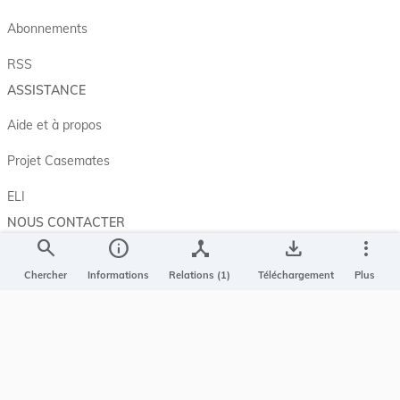
Abonnements
RSS
ASSISTANCE
Aide et à propos
Projet Casemates
ELI
NOUS CONTACTER
search
info
device_hub
save_alt
more_vert
Service central de législation
5, rue Plaetis
Chercher
Informations
Relations (1)
Téléchargement
Plus
L-2338 LUXEMBOURG
info@legilux.public.lu
E-mail
My LegiBox
, votre espace personnel.