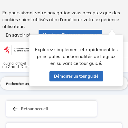
Convention concernant l’assistance administrati... - Legilux
En poursuivant votre navigation vous acceptez que des
cookies soient utilisés afin d’améliorer votre expérience
utilisateur.
En savoir plus
Ne plus afficher ce message
Aller au contenu
help
light_mode
dark_mode
account_circle
Explorez simplement et rapidement les
Aide
principales fonctionnalités de Legilux
en suivant ce tour guidé.
Journal officiel
du Grand-Duché de Luxembourg
Démarrer un tour guidé
La
arrow_back
Retour accueil