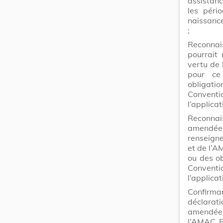
assistanc
les péri
naissance
;
Reconnai
pourrait
vertu de 
pour ce
obligati
Conventio
l’applicat
Reconnai
amendée 
renseigne
et de l’A
ou des ob
Conventio
l’applicat
Confirman
déclarat
amendée 
l’AMAC P