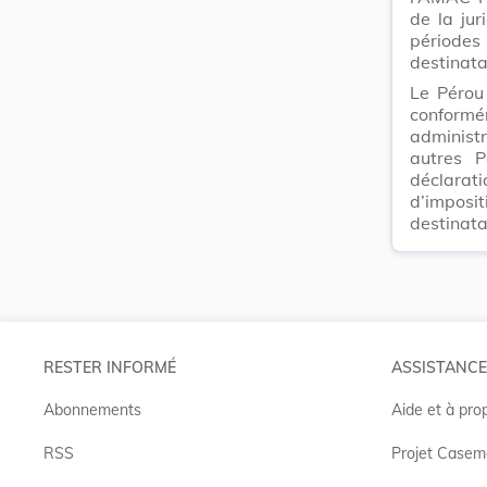
de la jur
périodes 
destinata
Le Pérou
conform
administ
autres P
déclarat
d’imposi
destinata
RESTER INFORMÉ
ASSISTANCE
Abonnements
Aide et à pro
RSS
Projet Casem