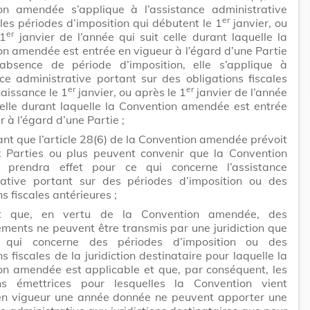
on amendée s’applique à l’assistance administrative
er
les périodes d’imposition qui débutent le 1
janvier, ou
er
 1
janvier de l’année qui suit celle durant laquelle la
n amendée est entrée en vigueur à l’égard d’une Partie
’absence de période d’imposition, elle s’applique à
nce administrative portant sur des obligations fiscales
er
er
aissance le 1
janvier, ou après le 1
janvier de l’année
celle durant laquelle la Convention amendée est entrée
r à l’égard d’une Partie ;
nt que l’article 28(6) de la Convention amendée prévoit
 Parties ou plus peuvent convenir que la Convention
prendra effet pour ce qui concerne l’assistance
rative portant sur des périodes d’imposition ou des
s fiscales antérieures ;
nt que, en vertu de la Convention amendée, des
ments ne peuvent être transmis par une juridiction que
 qui concerne des périodes d’imposition ou des
ns fiscales de la juridiction destinataire pour laquelle la
on amendée est applicable et que, par conséquent, les
ions émettrices pour lesquelles la Convention vient
 en vigueur une année donnée ne peuvent apporter une