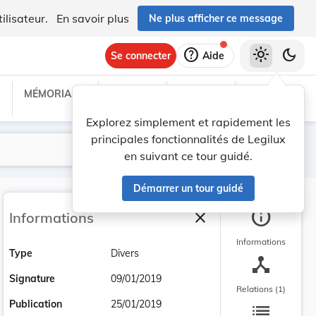
ilisateur.
En savoir plus
Ne plus afficher ce message
help
light_mode
dark_mode
Se connecter
Aide
MÉMORIAL C
TRAITÉS
PROJETS
TEXTES UE
Explorez simplement et rapidement les
principales fonctionnalités de Legilux
Lancer la recherche
Filtres
en suivant ce tour guidé.
Démarrer un tour guidé
info
close
Informations
Fermer la barre latéra
Informations
Type
Divers
device_hub
Signature
09/01/2019
Relations (1)
list
Publication
25/01/2019