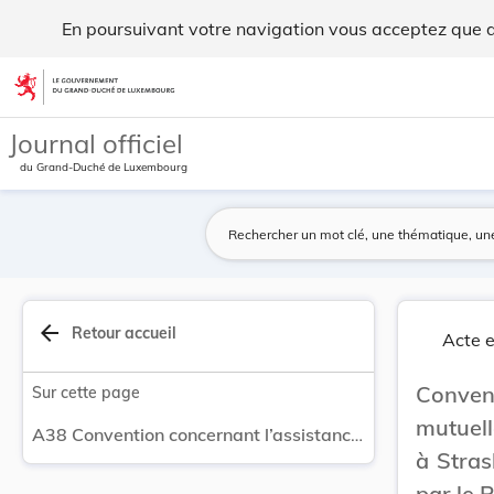
Convention concernant l’assistance administrati... - Legilux
En poursuivant votre navigation vous acceptez que des
Aller au contenu
Journal officiel
du Grand-Duché de Luxembourg
arrow_back
Retour accueil
Acte e
Convent
Sur cette page
mutuell
A38 Convention concernant l’assistance administrative mutuelle en matière fiscale, ouverte à la signature, à Strasbourg, le 25 janvier 1988, telle qu’amendée par le Protocole de 2010 - Déclaration par le Pérou.
à Stras
par le 