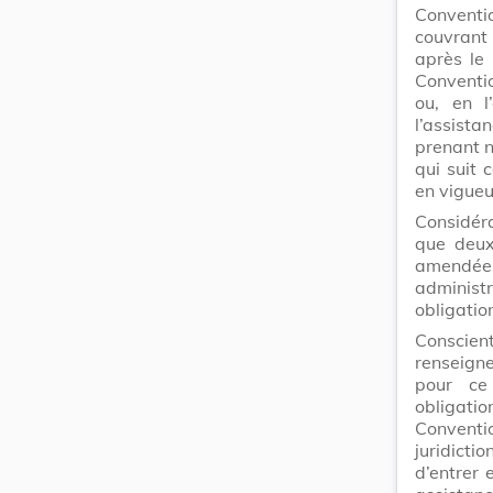
Conventi
couvrant 
après le
Conventio
ou, en l
l’assista
prenant n
qui suit 
en vigueu
Considéra
que deux
amendée 
administ
obligation
Conscie
renseigne
pour ce
obligatio
Conventi
juridict
d’entrer