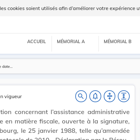
 cookies soient utilisés afin d’améliorer votre expérience ut
ACCUEIL
MÉMORIAL A
MÉMORIAL B
notifications_none
compress
expand
search
n vigueur
ion concernant l’assistance administrative
e en matière fiscale, ouverte à la signature,
bourg, le 25 janvier 1988, telle qu’amendée
Protocole de 2010 - Déclaration par le Pérou.