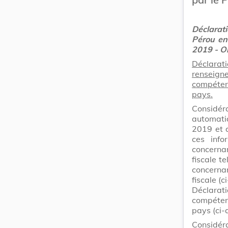
Déclarat
Pérou en
2019 - Or
Déclarat
renseign
compéten
pays.
Considé
automati
2019 et 
ces info
concerna
fiscale t
concerna
fiscale (
Déclarati
compéten
pays (ci-
Considé