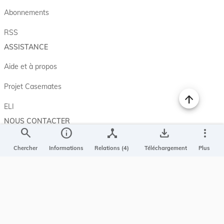
Abonnements
RSS
ASSISTANCE
Aide et à propos
Projet Casemates
ELI
NOUS CONTACTER
search
info
device_hub
save_alt
more_vert
Service central de législation
Chercher
Informations
Relations (4)
Téléchargement
Plus
5, rue Plaetis
L-2338 LUXEMBOURG
info@legilux.public.lu
E-mail
My LegiBox
, votre espace personnel.