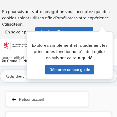
Publication de l’annexe de la directive (UE) 20... - Legilux
En poursuivant votre navigation vous acceptez que des
cookies soient utilisés afin d’améliorer votre expérience
utilisateur.
En savoir plus
Ne plus afficher ce message
Aller au contenu
help
light_mode
dark_mode
account_circle
Explorez simplement et rapidement les
Aide
principales fonctionnalités de Legilux
en suivant ce tour guidé.
Journal officiel
du Grand-Duché de Luxembourg
Démarrer un tour guidé
La
arrow_back
Retour accueil