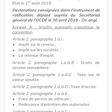
er
État le 1
août 2019.
Déclarations consignées dans l’instrument de
ratification déposé auprès du Secrétariat
général de l’OCDE le 30 avril 2019 - Or. angl.
Annexe A - Impôts auxquels s’applique la
convention
Article 2, paragraphe 1.a.i :
•
Impôt sur le revenu ;
•
Impôt sur les sociétés ;
•
La retenue d’impôt.
Article 2, paragraphe 1.a.iii.B :
Droits de
cession immobilière.
Article 2, paragraphe 1.a.iii.C :
Taxe sur la
valeur ajoutée.
Article 2, paragraphe 1.a.iii.D :
Taxe d’accise.
Article 2, paragraphe 1.a.iii.E :
•
Frais de permis de véhicule ;
•
Redevance d’entretien des autoroutes.
Article 2, paragraphe 1.a.iii.G :