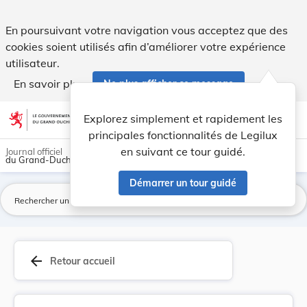
Convention concernant l’assistance administrati... - Legilux
En poursuivant votre navigation vous acceptez que des
cookies soient utilisés afin d’améliorer votre expérience
utilisateur.
En savoir plus
Ne plus afficher ce message
Aller au contenu
help
light_mode
dark_mode
account_circle
Explorez simplement et rapidement les
Aide
principales fonctionnalités de Legilux
en suivant ce tour guidé.
Journal officiel
du Grand-Duché de Luxembourg
Démarrer un tour guidé
La
arrow_back
Retour accueil