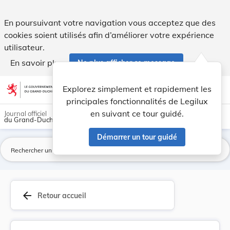
Protocole additionnel à la Convention des Natio... - Legilux
En poursuivant votre navigation vous acceptez que des
cookies soient utilisés afin d’améliorer votre expérience
utilisateur.
En savoir plus
Ne plus afficher ce message
Aller au contenu
help
light_mode
dark_mode
account_circle
Explorez simplement et rapidement les
Aide
principales fonctionnalités de Legilux
en suivant ce tour guidé.
Journal officiel
du Grand-Duché de Luxembourg
Démarrer un tour guidé
La
arrow_back
Retour accueil