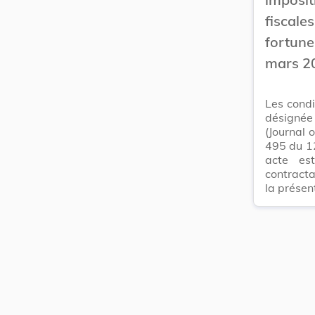
fiscale
fortune,
mars 20
Les condi
désignée
(Journal 
495 du 12
acte es
contracta
la présen