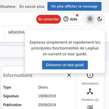
ilisateur.
En savoir plus
Ne plus afficher ce message
help
light_mode
dark_mode
Se connecter
Aide
MÉMORIAL C
TRAITÉS
PROJETS
TEXTES UE
Explorez simplement et rapidement les
principales fonctionnalités de Legilux
Lancer la recherche
Filtres
en suivant ce tour guidé.
Démarrer un tour guidé
info
close
Informations
Fermer la barre latéra
Informations
Type
Divers
device_hub
Signature
19/08/2019
Relations (2)
list
Publication
25/09/2019