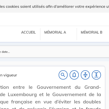
lux
 cookies soient utilisés afin d’améliorer votre expérience ut
ACCUEIL
MÉMORIAL A
MÉMORIAL B
notifications_none
compress
expand
search
n vigueur
tion entre le Gouvernement du Grand-
de Luxembourg et le Gouvernement de la
que française en vue d’éviter les doubles
ions et de prévenir l’évasion et la fraude