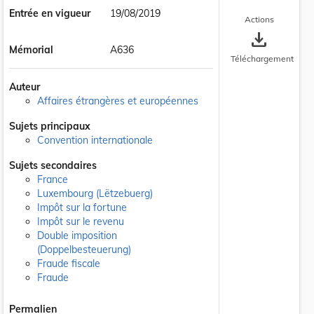
Entrée en vigueur
19/08/2019
Actions
save_alt
Mémorial
A636
Téléchargement
Auteur
Affaires étrangères et européennes
Sujets principaux
Convention internationale
Sujets secondaires
France
Luxembourg (Lëtzebuerg)
Impôt sur la fortune
Impôt sur le revenu
Double imposition
 la taille du texte
(Doppelbesteuerung)
Fraude fiscale
Fraude
Permalien