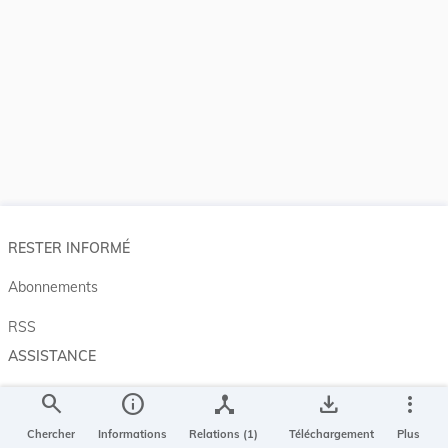
RESTER INFORMÉ
Abonnements
RSS
ASSISTANCE
Aide et à propos
search
info
device_hub
save_alt
more_vert
Projet Casemates
Chercher
Informations
Relations (1)
Téléchargement
Plus