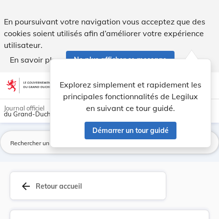
Traité sur le commerce des armes, fait à New Yo... - Legilux
En poursuivant votre navigation vous acceptez que des
cookies soient utilisés afin d’améliorer votre expérience
utilisateur.
En savoir plus
Ne plus afficher ce message
Aller au contenu
help
light_mode
dark_mode
account_circle
Explorez simplement et rapidement les
Aide
principales fonctionnalités de Legilux
en suivant ce tour guidé.
Journal officiel
du Grand-Duché de Luxembourg
Démarrer un tour guidé
La
arrow_back
Retour accueil