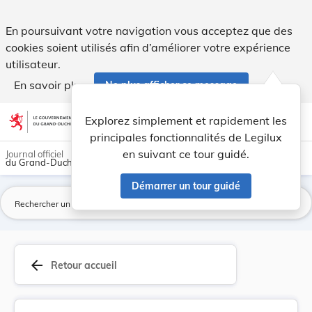
Convention pénale sur la corruption, ouverte à ... - Legilux
En poursuivant votre navigation vous acceptez que des
cookies soient utilisés afin d’améliorer votre expérience
utilisateur.
En savoir plus
Ne plus afficher ce message
Aller au contenu
help
light_mode
dark_mode
account_circle
Explorez simplement et rapidement les
Aide
principales fonctionnalités de Legilux
en suivant ce tour guidé.
Journal officiel
du Grand-Duché de Luxembourg
Démarrer un tour guidé
La
arrow_back
Retour accueil