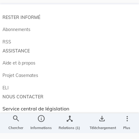
RESTER INFORMÉ
Abonnements
RSS
ASSISTANCE
Aide et à propos
Projet Casemates
ELI
NOUS CONTACTER
Service central de législation
5, rue Plaetis
search
info
device_hub
save_alt
more_vert
L-2338 LUXEMBOURG
Chercher
Informations
Relations (1)
Téléchargement
Plus
info@legilux.public.lu
E-mail