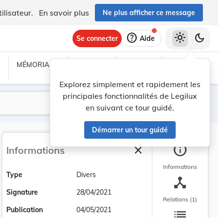
ilisateur.
En savoir plus
Ne plus afficher ce message
help
light_mode
dark_mode
Se connecter
Aide
MÉMORIAL C
TRAITÉS
PROJETS
TEXTES UE
Explorez simplement et rapidement les
principales fonctionnalités de Legilux
Lancer la recherche
Filtres
en suivant ce tour guidé.
Démarrer un tour guidé
info
close
Informations
Fermer la barre latéra
Informations
Type
Divers
device_hub
Signature
28/04/2021
Relations (1)
list
Publication
04/05/2021