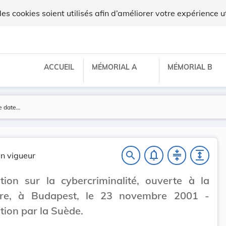
 cookies soient utilisés afin d’améliorer votre expérience ut
ACCUEIL
MÉMORIAL A
MÉMORIAL B
notifications_none
compress
expand
search
n vigueur
ion sur la cybercriminalité, ouverte à la
ure, à Budapest, le 23 novembre 2001 -
ation par la Suède.