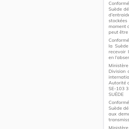
Conformém
Suède déc
d’entrai
stockées
moment de
peut être
Conformém
la Suède
recevoir 
en l’abse
Ministère 
Division 
internati
Autorité 
SE-103 
SUÈDE
Conformém
Suède dés
aux dema
transmiss
Ministère 