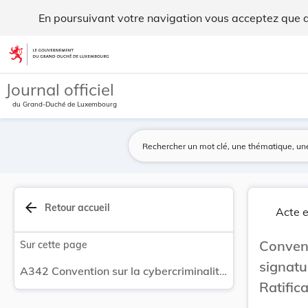
Convention sur la cybercriminalité, ouverte à l... - Legilux
En poursuivant votre navigation vous acceptez que des
Aller au contenu
Journal officiel
du Grand-Duché de Luxembourg
arrow_back
Retour accueil
Acte e
Convent
Sur cette page
signat
A342 Convention sur la cybercriminalité, ouverte à la signature, à Budapest, le 23 novembre 2001 - Ratification par la Suède.
Ratific