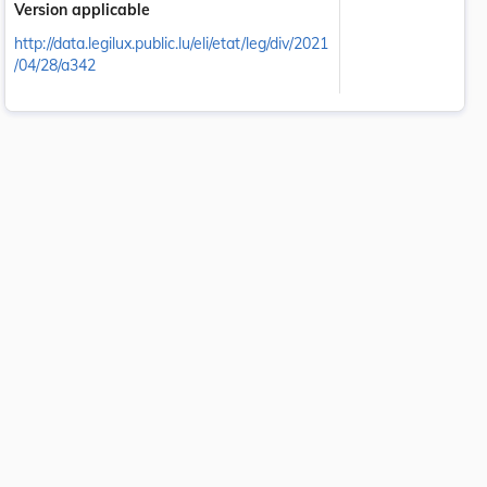
Version applicable
http://data.legilux.public.lu/eli/etat/leg/div/2021
/04/28/a342