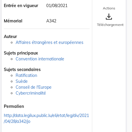
Entrée en vigueur
01/08/2021
Actions
save_alt
Mémorial
A342
Téléchargement
Auteur
Affaires étrangères et européennes
Sujets principaux
Convention internationale
Sujets secondaires
Ratification
Suède
Conseil de l'Europe
Cybercriminalité
Permalien
http://data.legilux.public.lu/eli/etat/leg/div/2021
/04/28/a342/jo