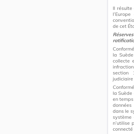
Il résult
l’Europe
conventio
de cet Éta
Réserves
ratificat
Conformém
la Suède 
collecte
infractio
section
judiciaire
Conformém
la Suède 
en temps 
données 
dans le s
système e
n’utilise
connecté 