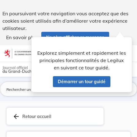
Loi du 6 avril 1843 sur l’organisation de l’adm... - Legilux
En poursuivant votre navigation vous acceptez que des
cookies soient utilisés afin d’améliorer votre expérience
utilisateur.
En savoir plus
Ne plus afficher ce message
Aller au contenu
help
light_mode
dark_mode
account_circle
Explorez simplement et rapidement les
Aide
principales fonctionnalités de Legilux
en suivant ce tour guidé.
Journal officiel
du Grand-Duché de Luxembourg
Démarrer un tour guidé
La
arrow_back
Retour accueil