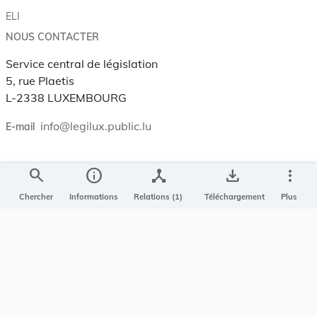
ELI
NOUS CONTACTER
Service central de législation
5, rue Plaetis
L-2338 LUXEMBOURG
info@legilux.public.lu
E-mail
My LegiBox
, votre espace personnel.
search
info
device_hub
save_alt
more_vert
Se connecter
Chercher
Informations
Relations (1)
Téléchargement
Plus
Enregistrer et organiser vos actes préférés, enregistrer vos
recherches, soyez alerté en cas de modification sur un document
qui vous intéresse.
EN PLUS
Conditions générales