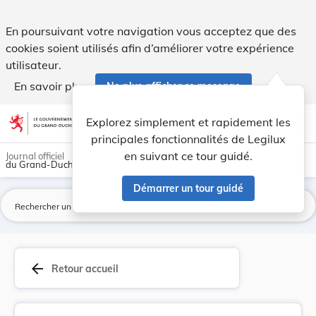
Loi du 3 juillet 1843, n° 1482, autorisant l'ac... - Legilux
En poursuivant votre navigation vous acceptez que des
cookies soient utilisés afin d’améliorer votre expérience
utilisateur.
En savoir plus
Ne plus afficher ce message
Aller au contenu
help
light_mode
dark_mode
account_circle
Explorez simplement et rapidement les
Aide
principales fonctionnalités de Legilux
en suivant ce tour guidé.
Journal officiel
du Grand-Duché de Luxembourg
Démarrer un tour guidé
La
arrow_back
Retour accueil