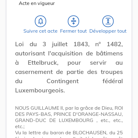
Acte en vigueur
notifications_none
compress
expand
Suivre cet acte
Fermer tout
Développer tout
Loi du 3 juillet 1843, n° 1482,
autorisant l'acquisition de bâtimens
à Ettelbruck, pour servir au
casernement de partie des troupes
du Contingent fédéral
Luxembourgeois.
NOUS GUILLAUME II, par la grâce de Dieu, ROI
DES PAYS-BAS, PRINCE D'ORANGE-NASSAU,
GRAND-DUC DE LUXEMBOURG , etc., etc.,
etc.;
Vu la lettre du baron de BLOCHAUSEN, du 25