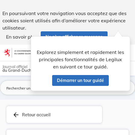
Loi du 21 mai 1849 qui accorde la naturalisatio... - Legilux
En poursuivant votre navigation vous acceptez que des
cookies soient utilisés afin d’améliorer votre expérience
utilisateur.
En savoir plus
Ne plus afficher ce message
Aller au contenu
help
light_mode
dark_mode
account_circle
Explorez simplement et rapidement les
Aide
principales fonctionnalités de Legilux
en suivant ce tour guidé.
Journal officiel
du Grand-Duché de Luxembourg
Démarrer un tour guidé
La
arrow_back
Retour accueil