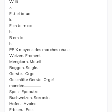
W ilt
z.
E tt el br uc
k.
E ch te rn ac
h.
R em ic
h.
PRIX moyens des marches réunis.
Weizen. Froment
Mengkorn. Meteil
Roggen. Seigle.
Gerste.- Orge
Geschälte Gerste. Orge!
mondée.................
Spelz. Epeautre,
Buchweizen. Sarrasin.
Hafer. -Avoine
Erbsen. -Pois