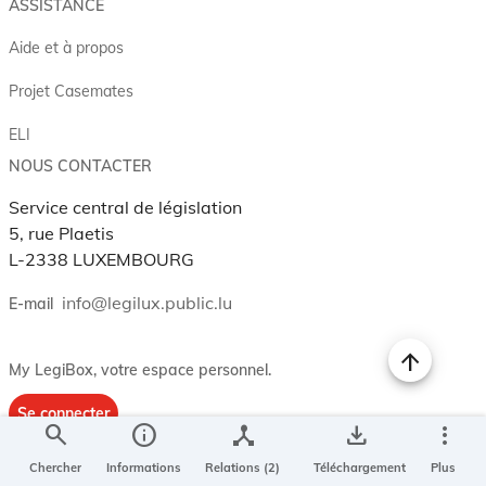
ASSISTANCE
Aide et à propos
Projet Casemates
ELI
NOUS CONTACTER
Service central de législation
5, rue Plaetis
L-2338 LUXEMBOURG
info@legilux.public.lu
E-mail
My LegiBox
, votre espace personnel.
Se connecter
search
info
device_hub
save_alt
more_vert
Enregistrer et organiser vos actes préférés, enregistrer vos
Chercher
Informations
Relations (2)
Téléchargement
Plus
recherches, soyez alerté en cas de modification sur un document