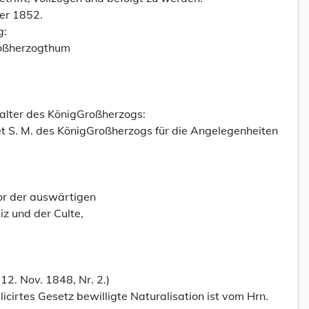
er 1852.
g:
roßherzogthum
halter des KönigGroßherzogs:
t S. M. des KönigGroßherzogs für die Angelegenheiten
or der auswärtigen
iz und der Culte,
12. Nov. 1848, Nr. 2.)
icirtes Gesetz bewilligte Naturalisation ist vom Hrn.