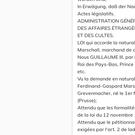
In Erwägung, daß der Na
Actes législatifs.
ADMINISTRATION GÉNÉ
DES AFFAIRES ÉTRANGÈR
ET DES CULTES.
LOI qui accorde la natural
Marschall, marchand de 
Nous GUILLAUME III, par 
Roi des Pays-Bas, Prince
etc.
Vu la demande en naturali
Ferdinand-Gaspard Marsc
Grevenmacher, né le 1er f
(Prusse);
Attendu que les formalités
de la loi du 12 novembre 
Attendu que le pétitionnai
exigées par l'art. 2 de ladi