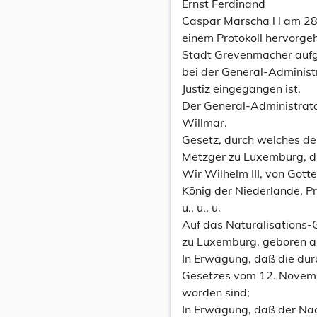
Ernst Ferdinand
Caspar Marscha l l am 2
einem Protokoll hervorge
Stadt Grevenmacher auf
bei der General-Administ
Justiz eingegangen ist.
Der General-Administrato
Willmar.
Gesetz, durch welches de
Metzger zu Luxemburg, die
Wir Wilhelm III, von Got
König der Niederlande, 
u., u., u.
Auf das Naturalisations
zu Luxemburg, geboren am
In Erwägung, daß die dur
Gesetzes vom 12. Novemb
worden sind;
In Erwägung, daß der Nac