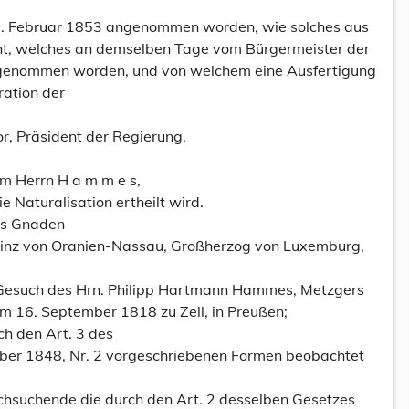
8. Februar 1853 angenommen worden, wie solches aus
ht, welches an demselben Tage vom Bürgermeister der
genommen worden, und von welchem eine Ausfertigung
ration der
r, Präsident der Regierung,
m Herrn H a m m e s,
 Naturalisation ertheilt wird.
tes Gnaden
Prinz von Oranien-Nassau, Großherzog von Luxemburg,
-Gesuch des Hrn. Philipp Hartmann Hammes, Metzgers
 16. September 1818 zu Zell, in Preußen;
ch den Art. 3 des
er 1848, Nr. 2 vorgeschriebenen Formen beobachtet
hsuchende die durch den Art. 2 desselben Gesetzes