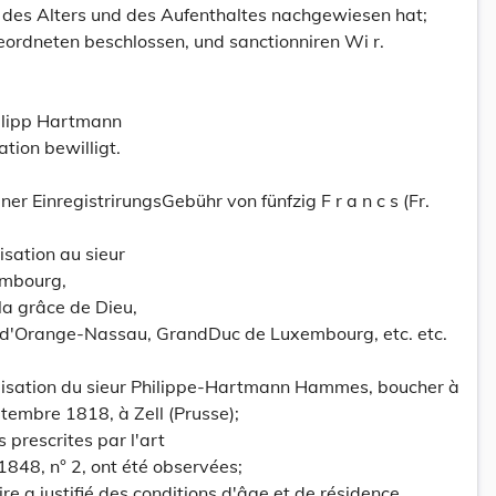
des Alters und des Aufenthaltes nachgewiesen hat;
rdneten beschlossen, und sanctionniren Wi r.
ilipp Hartmann
tion bewilligt.
ner EinregistrirungsGebühr von fünfzig F r a n c s (Fr.
isation au sieur
mbourg,
la grâce de Dieu,
 d'Orange-Nassau, GrandDuc de Luxembourg, etc. etc.
lisation du sieur Philippe-Hartmann Hammes, boucher à
tembre 1818, à Zell (Prusse);
 prescrites par l'art
1848, n° 2, ont été observées;
re a justifié des conditions d'âge et de résidence