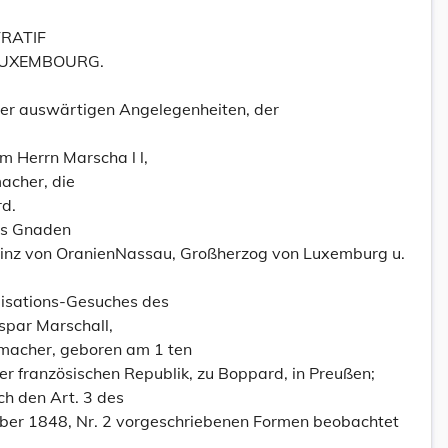
TRATIF
LUXEMBOURG.
der auswärtigen Angelegenheiten, der
m Herrn Marscha l l,
acher, die
rd.
tes Gnaden
rinz von OranienNassau, Großherzog von Luxemburg u.
lisations-Gesuches des
spar Marschall,
macher, geboren am 1 ten
 der französischen Republik, zu Boppard, in Preußen;
ch den Art. 3 des
er 1848, Nr. 2 vorgeschriebenen Formen beobachtet