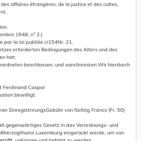
es affaires étrangères, de la justice et des cultes,
nt,
ion.
vembre 1848, n° 2.)
 par la loi publiée ci154Nr. 21.
etzes erforderten Bedingungen des Alters und des
en hat;
rdneten beschlossen, und sanctionniren Wir hierdurch
t Ferdinand Caspar
sation bewilligt.
iner EinregistrirungsGebühr von fünfzig Francs (Fr. 50)
daß gegenwärtiges Gesetz in das Verordnungs- und
oßherzogthums Luxemburg eingerückt werde, um von
etrifft, vollzogen und befolgt zu werden.