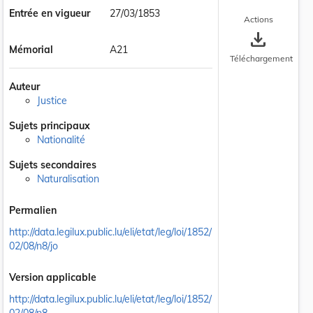
Entrée en vigueur
27/03/1853
Actions
save_alt
Mémorial
A21
Téléchargement
Auteur
Justice
Sujets principaux
Nationalité
Sujets secondaires
Naturalisation
Permalien
http://data.legilux.public.lu/eli/etat/leg/loi/1852/
02/08/n8/jo
Version applicable
http://data.legilux.public.lu/eli/etat/leg/loi/1852/