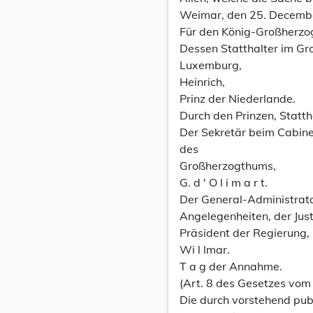
Weimar, den 25. Decemb
Für den König-Großherzo
Dessen Statthalter im G
Luxemburg,
Heinrich,
Prinz der Niederlande.
Durch den Prinzen, Statt
Der Sekretär beim Cabine
des
Großherzogthums,
G. d ' O l i m a r t.
Der General-Administrat
Angelegenheiten, der Just
Präsident der Regierung,
Wi l lmar.
T a g der Annahme.
(Art. 8 des Gesetzes vom 
Die durch vorstehend publ