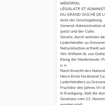
MÉMORIAL
LÉGISLATIF ET ADMINIS
DU GRAND-DUCHÉ DE 
Acte der Gesetzgebung.
General-Administration 
Justiz und der Culte.
Gesetz, durch welches de
Lederhändler zu Grevenm
Naturalisation ertheilt wi
Wir Wilhelm III, von Got
König der Niederlande, P
u. u.
Nach Einsicht des Natura
Herrn Ernst Ferdinand Ca
Lederhändlers zu Greven
Fructidor des Jahres VI I
In Erwägung, daß die dur
Gesetzes vom 12. Novemb
worden sind;