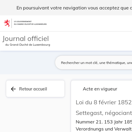
Loi du 8 février 1852 qui accorde la naturalisa... - Legilux
En poursuivant votre navigation vous acceptez que des
Aller au contenu
Journal officiel
du Grand-Duché de Luxembourg
arrow_back
Acte en vigueur
Retour accueil
Loi du 8 février 1852
Settegast, négocian
Nummer 21. 153 Jahr 18
Verordnungs und Verwal