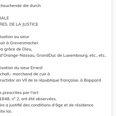
chsuchende die durch
RALE
ES, DE LA JUSTICE
isation au sieur
cuir à Grevenmacher.
la grâce de Dieu,
 d'Orange-Nassau, GrandDuc de Luxembourg, etc., etc..
sation du sieur Ernest
hall,- marchand de cuir à
ructidor an VII de la république française, à Boppard
 prescrites par l'art
1848, n° 2, ont été observées,
re a justifié des conditions d'âge et de résidence
te loi;