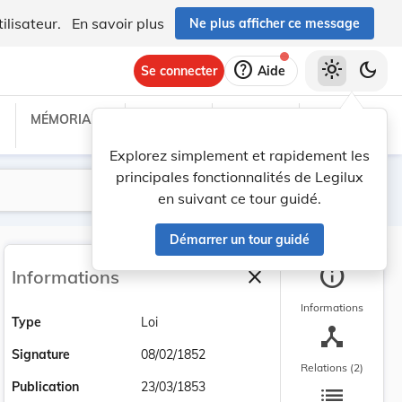
ilisateur.
En savoir plus
Ne plus afficher ce message
help
light_mode
dark_mode
Se connecter
Aide
MÉMORIAL C
TRAITÉS
PROJETS
TEXTES UE
Explorez simplement et rapidement les
principales fonctionnalités de Legilux
Lancer la recherche
Filtres
en suivant ce tour guidé.
Démarrer un tour guidé
info
close
Informations
Fermer la barre latéra
Informations
Type
Loi
device_hub
Signature
08/02/1852
Relations (2)
list
Publication
23/03/1853