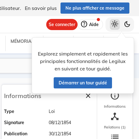
ilisateur.
En savoir plus
Ne plus afficher ce message
help
light_mode
dark_mode
Se connecter
Aide
MÉMORIAL C
TRAITÉS
PROJETS
TEXTES UE
Explorez simplement et rapidement les
principales fonctionnalités de Legilux
Lancer la recherche
Filtres
en suivant ce tour guidé.
Démarrer un tour guidé
info
close
Informations
Fermer la barre latéra
Informations
Type
Loi
device_hub
Signature
08/12/1854
Relations (1)
list
Publication
30/12/1854