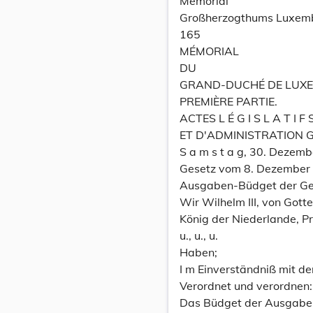
Memorial
Großherzogthums Luxem
165
MÉMORIAL
DU
GRAND-DUCHÉ DE LUX
PREMIÈRE PARTIE.
ACTES L É G I S L A T I F 
ET D'ADMINISTRATION 
S a m s t a g, 30. Deze
Gesetz vom 8. Dezember 
Ausgaben-Büdget der Gene
Wir Wilhelm III, von Gott
König der Niederlande, 
u., u., u.
Haben;
I m Einverständniß mit d
Verordnet und verordnen:
Das Büdget der Ausgaben 