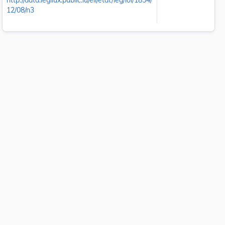
http://data.legilux.public.lu/eli/etat/leg/loi/1854/
12/08/n3