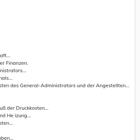
ft...
er Finanzen.
strators...
als...
sten des General-Administrators und der Angestellten...
uß der Druckkosten...
d He izung...
ten...
ben...