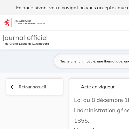
Loi du 8 décembre 1854 concernant le budget des... - Legilu
En poursuivant votre navigation vous acceptez que des
Aller au contenu
Journal officiel
du Grand-Duché de Luxembourg
arrow_back
Acte en vigueur
Retour accueil
Loi du 8 décembre 1
l'administration gén
1855.