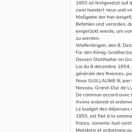
1855 ist festgesetzt auf
zwei hundert neun und vi
Maßgabe der hier beigef
Befehlen und verorden, 
eingerückt werde, um von 
zu werden.
Walferdingen, den 8. De
Für den König-Großherzo
Dessen Statthalter im G
Loi du 8 décembre 1854, 
générale des finances, po
Nous GUILLAUME III, par 
Nassau, Grand-Duc de Luxe
De commun accord avec 
Avons ordonné et ordonn
Le budget des dépenses de
1855, est fixé à la somme
francs, nonante-huit cen
Mandons et ordonnons que