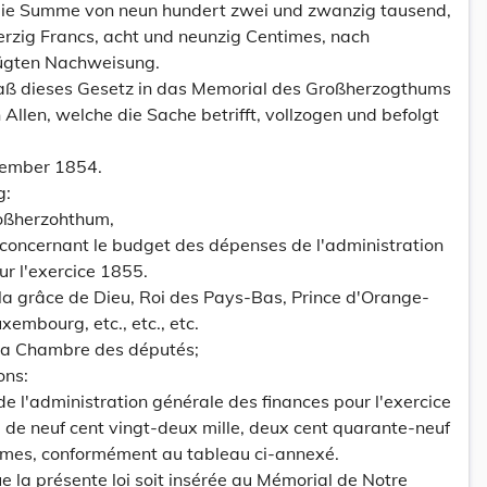
 die Summe von neun hundert zwei und zwanzig tausend,
erzig Francs, acht und neunzig Centimes, nach
ügten Nachweisung.
daß dieses Gesetz in das Memorial des Großherzogthums
Allen, welche die Sache betrifft, vollzogen und befolgt
zember 1854.
g:
roßherzohthum,
concernant le budget des dépenses de l'administration
ur l'exercice 1855.
la grâce de Dieu, Roi des Pays-Bas, Prince d'Orange-
mbourg, etc., etc., etc.
la Chambre des députés;
ons:
 l'administration générale des finances pour l'exercice
 de neuf cent vingt-deux mille, deux cent quarante-neuf
times, conformément au tableau ci-annexé.
 la présente loi soit insérée au Mémorial de Notre