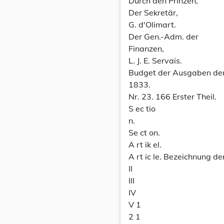
Durch den Prinzen,
Der Sekretär,
G. d'Olimart.
Der Gen.-Adm. der
Finanzen,
L. J. E. Servais.
Budget der Ausgaben der 
1833.
Nr. 23. 166 Erster Theil.
S ec tio
n.
Se ct on.
A rt ik el.
A rt ic le. Bezeichnung de
II
III
IV
V 1
2 1