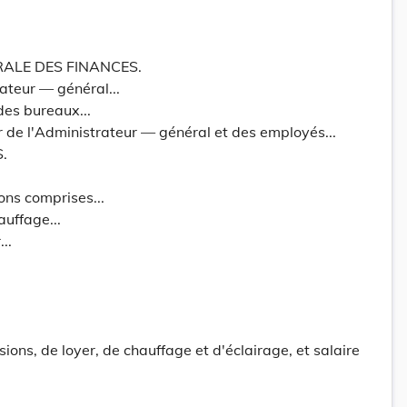
ALE DES FINANCES.
ateur — général...
des bureaux...
ur de l'Administrateur — général et des employés...
.
ons comprises...
auffage...
..
ions, de loyer, de chauffage et d'éclairage, et salaire