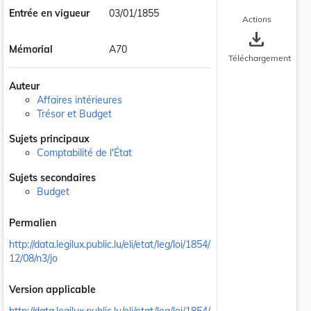
Entrée en vigueur
03/01/1855
Actions
save_alt
Mémorial
A70
Téléchargement
Auteur
Affaires intérieures
Trésor et Budget
Sujets principaux
Comptabilité de l'État
Sujets secondaires
Budget
Permalien
http://data.legilux.public.lu/eli/etat/leg/loi/1854/
12/08/n3/jo
Version applicable