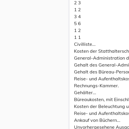
2 3
1 2
3 4
5 6
1 2
1 1
Civilliste...
Kosten der Statthalterscha
General-Administration d
Gehalt des General-Admini
Gehalt des Büreau-Person
Reise- und Aufenthaltsko
Rechnungs-Kammer.
Gehälter...
Büreaukosten, mit Einschl
Kosten der Beleuchtung un
Reise- und Aufenthaltskos
Ankauf von Büchern...
Unvorhergesehene Ausga