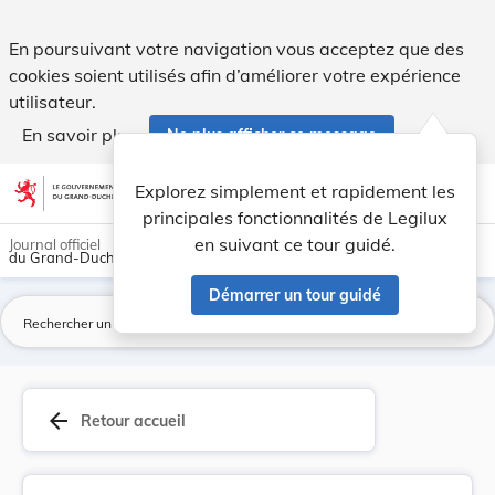
Loi du 9 décembre 1854 qui accorde la naturalis... - Legilux
En poursuivant votre navigation vous acceptez que des
cookies soient utilisés afin d’améliorer votre expérience
utilisateur.
En savoir plus
Ne plus afficher ce message
Aller au contenu
help
light_mode
dark_mode
account_circle
Explorez simplement et rapidement les
Aide
principales fonctionnalités de Legilux
en suivant ce tour guidé.
Journal officiel
du Grand-Duché de Luxembourg
Démarrer un tour guidé
La
arrow_back
Retour accueil