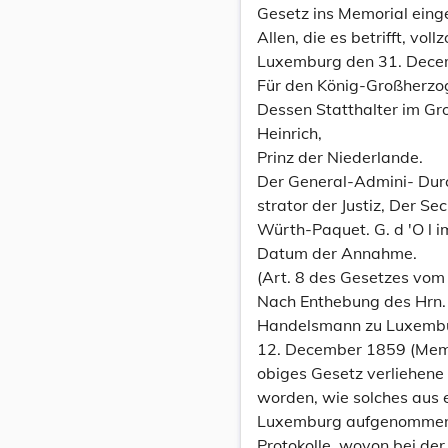
Gesetz ins Memorial eing
Allen, die es betrifft, vo
Luxemburg den 31. Dece
Für den König-Großherzo
Dessen Statthalter im G
Heinrich,
Prinz der Niederlande.
Der General-Admini- Durc
strator der Justiz, Der Sec
Würth-Paquet. G. d 'O l im
Datum der Annahme.
(Art. 8 des Gesetzes vom 
Nach Enthebung des Hrn.
Handelsmann zu Luxembur
12. December 1859 (Mem. 
obiges Gesetz verliehen
worden, wie solches aus
Luxemburg aufgenomme
Protokolle, wovon bei der