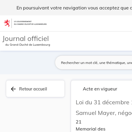
Loi du 31 décembre 1855, qui accorde la natural... - Legilux
En poursuivant votre navigation vous acceptez que des
Aller au contenu
Journal officiel
du Grand-Duché de Luxembourg
arrow_back
Acte en vigueur
Retour accueil
Loi du 31 décembre 1
Samuel Mayer, négo
21
Memorial des