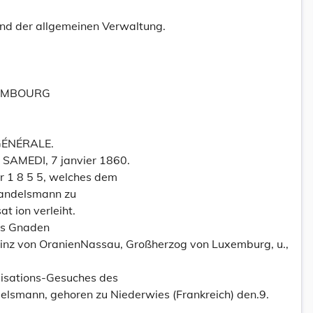
nd der allgemeinen Verwaltung.
EMBOURG
GÉNÉRALE.
 SAMEDI, 7 janvier 1860.
 1 8 5 5, welches dem
 Handelsmann zu
t ion verleiht.
tes Gnaden
rinz von OranienNassau, Großherzog von Luxemburg, u.,
lisations-Gesuches des
lsmann, gehoren zu Niederwies (Frankreich) den.9.