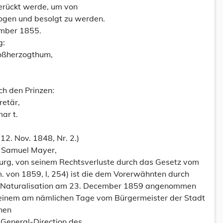
erückt werde, um von
llzogen und besolgt zu werden.
mber 1855.
g:
roßherzogthum,
h den Prinzen:
retär,
ar t.
12. Nov. 1848, Nr. 2.)
 Samuel Mayer,
g, von seinem Rechtsverluste durch das Gesetz vom
von 1859, l, 254) ist die dem Vorerwähnten durch
e Naturalisation am 23. December 1859 angenommen
 einem am nämlichen Tage vom Bürgermeister der Stadt
nen
 General-Direction des