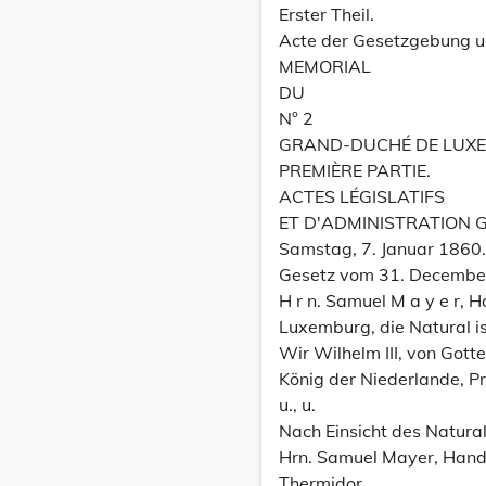
Erster Theil.
Acte der Gesetzgebung u
MEMORIAL
DU
N° 2
GRAND-DUCHÉ DE LUX
PREMIÈRE PARTIE.
ACTES LÉGISLATIFS
ET D'ADMINISTRATION 
Samstag, 7. Januar 1860.
Gesetz vom 31. December
H r n. Samuel M a y e r,
Luxemburg, die Natural isa
Wir Wilhelm III, von Got
König der Niederlande, P
u., u.
Nach Einsicht des Natura
Hrn. Samuel Mayer, Hande
Thermidor