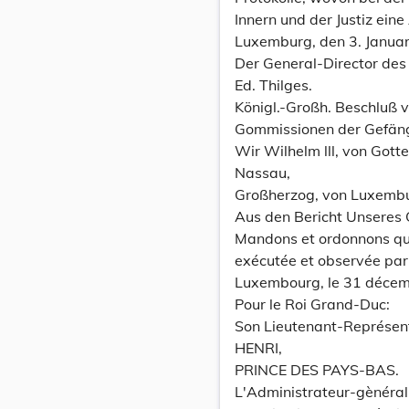
Innern und der Justiz ein
Luxemburg, den 3. Janua
Der General-Director des 
Ed. Thilges.
Königl.-Großh. Beschluß
Gommissionen der Gefängni
Wir Wilhelm lll, von Gott
Nassau,
Großherzog, von Luxemburg,
Aus den Bericht Unseres 
Mandons et ordonnons que 
exécutée et observée par
Luxembourg, le 31 déce
Pour le Roi Grand-Duc:
Son Lieutenant-Représen
HENRI,
PRINCE DES PAYS-BAS.
L'Administrateur-gènéral 