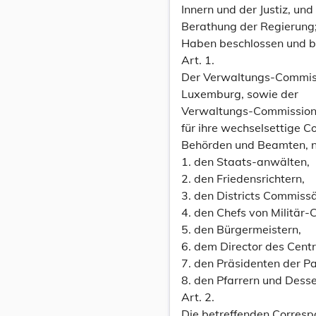
Innern und der Justiz, un
Berathung der Regierung
Haben beschlossen und b
Art. 1.
Der Verwaltungs-Commiss
Luxemburg, sowie der
Verwaltungs-Commission de
für ihre wechselsettige 
Behörden und Beamten, n
1. den Staats-anwälten,
2. den Friedensrichtern,
3. den Districts Commiss
4. den Chefs von Militär-
5. den Bürgermeistern,
6. dem Director des Centr
7. den Präsidenten der Pa
8. den Pfarrern und Dess
Art. 2.
Die betreffenden Corres