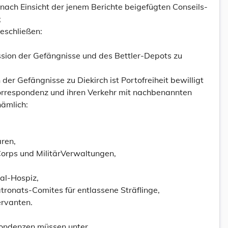
d nach Einsicht der jenem Berichte beigefügten Conseils-
;
eschließen:
ion der Gefängnisse und des Bettler-Depots zu
r Gefängnisse zu Diekirch ist Portofreiheit bewilligt
Correspondenz und ihren Verkehr mit nachbenannten
ämlich:
ären,
Corps und MilitärVerwaltungen,
al-Hospiz,
tronats-Comites für entlassene Sträflinge,
ervanten.
pondenzen müssen unter