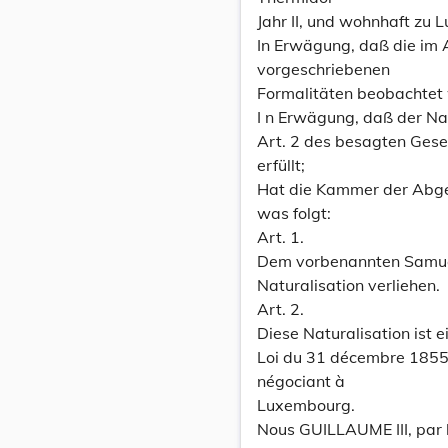
Jahr II, und wohnhaft zu 
In Erwägung, daß die im 
vorgeschriebenen
Formalitäten beobachtet 
I n Erwägung, daß der N
Art. 2 des besagten Gese
erfüllt;
Hat die Kammer der Abgeo
was folgt:
Art. 1.
Dem vorbenannten Samuel 
Naturalisation verliehen.
Art. 2.
Diese Naturalisation ist 
Loi du 31 décembre 1855,
négociant à
Luxembourg.
Nous GUILLAUME III, par 