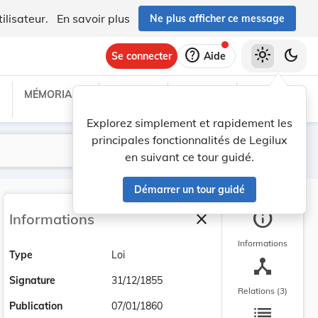
ilisateur.
En savoir plus
Ne plus afficher ce message
help
light_mode
dark_mode
Se connecter
Aide
MÉMORIAL C
TRAITÉS
PROJETS
TEXTES UE
Explorez simplement et rapidement les
principales fonctionnalités de Legilux
Lancer la recherche
Filtres
en suivant ce tour guidé.
Démarrer un tour guidé
info
close
Informations
Fermer la barre latéra
Informations
Type
Loi
device_hub
Signature
31/12/1855
Relations (3)
list
Publication
07/01/1860