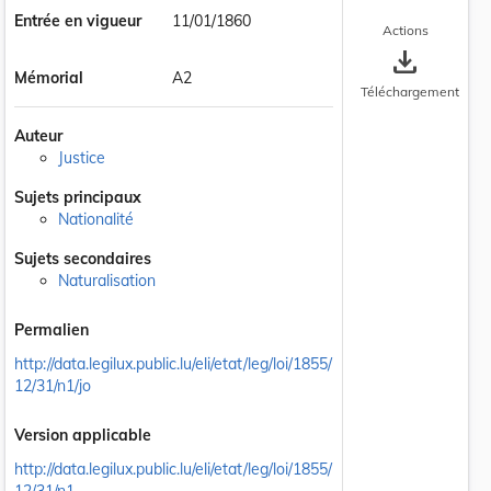
Entrée en vigueur
11/01/1860
Actions
save_alt
Mémorial
A2
Téléchargement
Auteur
Justice
Sujets principaux
Nationalité
Sujets secondaires
Naturalisation
Permalien
http://data.legilux.public.lu/eli/etat/leg/loi/1855/
12/31/n1/jo
Version applicable
http://data.legilux.public.lu/eli/etat/leg/loi/1855/