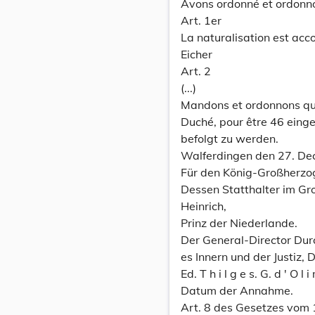
Avons ordonné et ordonn
Art. 1er
La naturalisation est ac
Eicher
Art. 2
(...)
Mandons et ordonnons que
Duché, pour être 46 einge
befolgt zu werden.
Walferdingen den 27. D
Für den König-Großherzo
Dessen Statthalter im G
Heinrich,
Prinz der Niederlande.
Der General-Director Dur
es Innern und der Justiz, 
Ed. T h i l g e s. G. d ' O l i
Datum der Annahme.
Art. 8 des Gesetzes vom 