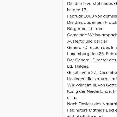
Die durch vorstehendes G
ist den 17.
Februar 1860 von dems
Die dies aus einem Proto
Bürgermeister der
Gemeinde Weiswampach 
Ausfertigung bei der
General-Direction des Inn
Luxemburg den 23. Febru
Der General-Director des 
Ed. Thilges.
Gesetz vom 27. December
Hosingen die Naturalisatio
Wir Wilhelm III, von Got
König der Niederlande, P
u., u.;
Nach Einsicht des Natura
Feldhüters Mathias Becke
wohnhaft daselbst;