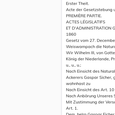
Erster Theit.
Acte der Gesetzstebung 
PREMIÈRE PARTIE.
ACTES LÉGISLATIFS
ET D'ADMINISTRATION GÉ
1860
Gesetz vom 27. December
Weiswampach die Naturali
Wir Wilhelm lll, von Got
König der Niederlande, P
u., u., u.;
Nach Einsicht des Natura
Ackerers Gaspar Sicher, g
wohnhast zu
Nach Einsicht des Art. 10
Nach Anbörung Unseres 
Mit Zustimmung der Ver
Art. 1.
Dem. helrn Gaspar Eicher 