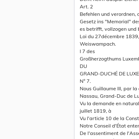
Art. 2
Befehlen und verordnen,
Gesetz ins "Memorial" de
es betrifft, vollzogen und
Loi du 27décembre 1839, q
Weiswampach.
l 7 des
Großherzogthums Luxem
DU
GRAND-DUCHÉ DE LUX
N° 7.
Nous Guillaume III, par l
Nassau, Grand-Duc de Luxe
Vu la demande en naturali
juillet 1819, à
Vu l'article 10 de la Const
Notre Conseil d'État ente
De l'assentiment de l'As