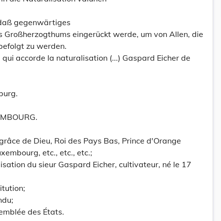
 daß gegenwärtiges
s Großherzogthums eingerückt werde, um von Allen, die
 befolgt zu werden.
ui accorde Ia naturalisation (...) Gaspard Eicher de
burg.
EMBOURG.
a grâce de Dieu, Roi des Pays Bas, Prince d'Orange
mbourg, etc., etc., etc.;
sation du sieur Gaspard Eicher, cultivateur, né le 17
itution;
ndu;
semblée des États.