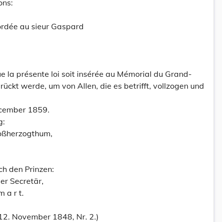
ons:
cordée au sieur Gaspard
 la présente loi soit insérée au Mémorial du Grand-
rückt werde, um von Allen, die es betrifft, vollzogen und
ecember 1859.
g:
roßherzogthum,
ch den Prinzen:
Der Secretär,
 m a r t.
12. November 1848, Nr. 2.)