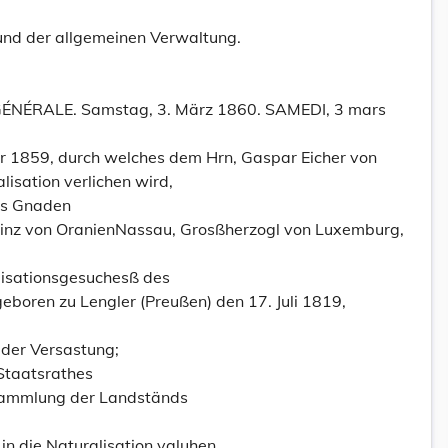
und der allgemeinen Verwaltung.
NÉRALE. Samstag, 3. März 1860. SAMEDI, 3 mars
 1859, durch welches dem Hrn, Gaspar Eicher von
sation verlichen wird,
tes Gnaden
rinz von OranienNassau, Grosßherzogl von Luxemburg,
lisationsgesuchesß des
eboren zu Lengler (Preußen) den 17. Juli 1819,
 der Versastung;
Staatsrathes
sammlung der Landständs
in die Naturalisation valuhen