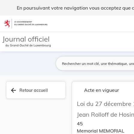
Loi du 27 décembre 1859, qui accorde la natural... - Legilux
En poursuivant votre navigation vous acceptez que des
Aller au contenu
Journal officiel
du Grand-Duché de Luxembourg
arrow_back
Acte en vigueur
Retour accueil
Loi du 27 décembre 1
Jean Rolloff de Hosi
45
Memorial MEMORIAL