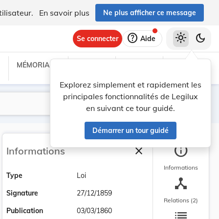
ilisateur.
En savoir plus
Ne plus afficher ce message
help
light_mode
dark_mode
Se connecter
Aide
MÉMORIAL C
TRAITÉS
PROJETS
TEXTES UE
Explorez simplement et rapidement les
principales fonctionnalités de Legilux
Lancer la recherche
Filtres
en suivant ce tour guidé.
Démarrer un tour guidé
info
close
Informations
Fermer la barre latéra
Informations
Type
Loi
device_hub
Signature
27/12/1859
Relations (2)
list
Publication
03/03/1860