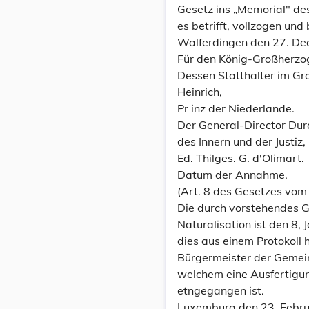
Gesetz ins „Memorial" de
es betrifft, vollzogen und
Walferdingen den 27. D
Für den König-Großherzo
Dessen Statthalter im G
Heinrich,
Pr inz der Niederlande.
Der General-Director Dur
des Innern und der Justiz,
Ed. Thilges. G. d'Olimart.
Datum der Annahme.
(Art. 8 des Gesetzes vom
Die durch vorstehendes G
Naturalisation ist den 
dies aus einem Protokoll
Bürgermeister der Geme
welchem eine Ausfertigung
etngegangen ist.
Luxemburg den 23. Febru