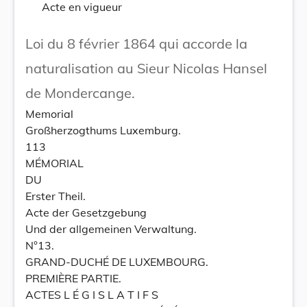
Acte en vigueur
Loi du 8 février 1864 qui accorde la
naturalisation au Sieur Nicolas Hansel
de Mondercange.
Memorial
Großherzogthums Luxemburg.
113
MÉMORIAL
DU
Erster Theil.
Acte der Gesetzgebung
Und der allgemeinen Verwaltung.
N°13.
GRAND-DUCHÉ DE LUXEMBOURG.
PREMIÈRE PARTIE.
ACTES L É G I S L A T I F S