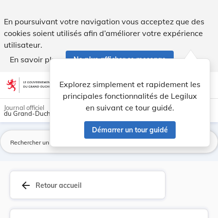
Loi du 8 février 1864 qui accorde la naturalisa... - Legilux
En poursuivant votre navigation vous acceptez que des
cookies soient utilisés afin d’améliorer votre expérience
utilisateur.
En savoir plus
Ne plus afficher ce message
Aller au contenu
help
light_mode
dark_mode
account_circle
Explorez simplement et rapidement les
Aide
principales fonctionnalités de Legilux
en suivant ce tour guidé.
Journal officiel
du Grand-Duché de Luxembourg
Démarrer un tour guidé
La
arrow_back
Retour accueil