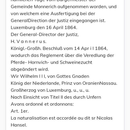
Gemeinde Monnerich aufgenommen worden, und
von welchem eine Ausfertigung bei der
GeneralDirection der Justiz eingegangen ist.
Luxemburg den 16 April 1864.
Der General-Director der Justiz,
H. V a n n e r u s.
Königl.-Großh. Beschluß vom 14 Apr i l 1864,
wodurch das Reglement über die Veredlung der
Pferde- Hornvich- und Schweinezucht
abgeändert wird.
Wir Wilhelm l l l, von Gottes Gnaden
König der Niederlande, Prinz von OranienNassau.
Großherzog von Luxemburg, u., u., u.
Nach Einsicht von Titel II des durch Unfern
Avons ordonné et ordonnons:
Art. 1er.
La naturalisation est accordée au dit sr Nicolas
Hansel.