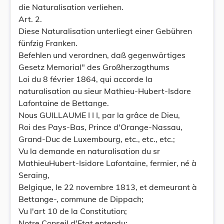
die Naturalisation verliehen.
Art. 2.
Diese Naturalisation unterliegt einer Gebühren
fünfzig Franken.
Befehlen und verordnen, daß gegenwärtiges
Gesetz Memorial" des Großherzogthums
Loi du 8 février 1864, qui accorde la
naturalisation au sieur Mathieu-Hubert-Isdore
Lafontaine de Bettange.
Nous GUILLAUME I I I, par la grâce de Dieu,
Roi des Pays-Bas, Prince d'Orange-Nassau,
Grand-Duc de Luxembourg, etc., etc., etc.;
Vu la demande en naturalisation du sr
MathieuHubert-Isidore Lafontaine, fermier, né à
Seraing,
Belgique, le 22 novembre 1813, et demeurant à
Bettange-, commune de Dippach;
Vu l'art 10 de la Constitution;
Notre Conseil d'Etat entendu;