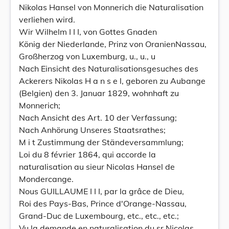
Nikolas Hansel von Monnerich die Naturalisation
verliehen wird.
Wir Wilhelm I I I, von Gottes Gnaden
König der Niederlande, Prinz von OranienNassau,
Großherzog von Luxemburg, u., u., u
Nach Einsicht des Naturalisationsgesuches des
Ackerers Nikolas H a n s e l, geboren zu Aubange
(Belgien) den 3. Januar 1829, wohnhaft zu
Monnerich;
Nach Ansicht des Art. 10 der Verfassung;
Nach Anhörung Unseres Staatsrathes;
M i t Zustimmung der Ständeversammlung;
Loi du 8 février 1864, qui accorde la
naturalisation au sieur Nicolas Hansel de
Mondercange.
Nous GUILLAUME I I I, par la grâce de Dieu,
Roi des Pays-Bas, Prince d'Orange-Nassau,
Grand-Duc de Luxembourg, etc., etc., etc.;
Vu la demande en naturalisation du sr Nicolas