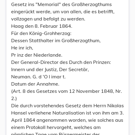
Gesetz ins "Memorial" des Großherzogthums
eingerückt werde, um von allen, die es betrifft,
vollzogen und befolgt zu werden.
Haag den 8. Februar 1864.
Für den König-Grohherzog:
Dessen Statthalter im Großherzogthum,
He inr ich,
Pr inz der Niederlande.
Der General-Director des Durch den Prinzen:
Innern und der Justiz, Der Secretär,
Neuman. G. d 'O l imar t.
Datum der Annahme.
(Art. 8 des Gesetzes vom 12 November 1848, Nr.
2.)
Die durch vorstehendes Gesetz dem Herrn Nikolas
Hansel verliehene Naturalisation ist von ihm am 3.
April 1864 angenommen worden, wie solches aus
einem Protokoll hervorgeht, welches am
nämlichen Tage vom Bürgermeister der