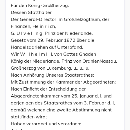
Für den König-Großherzog:
Dessen Statthalter
Der General-Director im Großhelzogthum, der
Finanzen, He in r i ch,
G. U l v e l i n g. Prinz der Niederlande.
Gesetz vom 29. Februar 1872 über die
Handelsdarlehen auf Unterpfand.
Wir W i l h e l m I I I, von Gottes Gnaden
König der Niederlande, Prinz von OranienNassau,
Großherzog von Luxemburg, u., u., u.;
Nach Anhörung Unseres Staatsrathes;
Mit Zustimmung der Kammer der Abgeordneten;
Nach Einficht der Entscheidung der
Abgeordnetenkammer vom 25. Januar d. I. und
derjenigen des Staatsrathes vom 3. Februar d. I,
gemäß welchen eine zweite Abstimmung nicht
stattfinden wird;
Haben verordnet und verordnen: