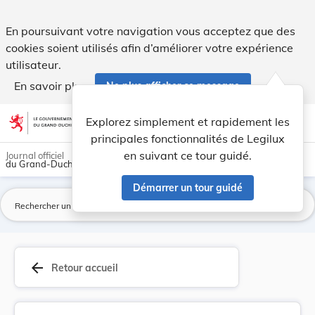
Loi du 29 février 1872 appliquant en faveur du ... - Legilux
En poursuivant votre navigation vous acceptez que des
cookies soient utilisés afin d’améliorer votre expérience
utilisateur.
En savoir plus
Ne plus afficher ce message
Aller au contenu
help
light_mode
dark_mode
account_circle
Explorez simplement et rapidement les
Aide
principales fonctionnalités de Legilux
en suivant ce tour guidé.
Journal officiel
du Grand-Duché de Luxembourg
Démarrer un tour guidé
La
arrow_back
Retour accueil