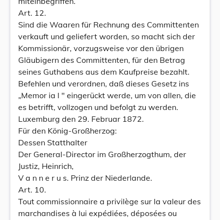
miteinbegriffen.
Art. 12.
Sind die Waaren für Rechnung des Committenten
verkauft und geliefert worden, so macht sich der
Kommissionär, vorzugsweise vor den übrigen
Gläubigern des Committenten, für den Betrag
seines Guthabens aus dem Kaufpreise bezahlt.
Befehlen und verordnen, daß dieses Gesetz ins
„Memor ia l " eingerückt werde, um von allen, die
es betrifft, vollzogen und befolgt zu werden.
Luxemburg den 29. Februar 1872.
Für den König-Großherzog:
Dessen Statthalter
Der General-Director im Großherzogthum, der
Justiz, Heinrich,
V a n n e r u s. Prinz der Niederlande.
Art. 10.
Tout commissionnaire a privilège sur la valeur des
marchandises à lui expédiées, déposées ou