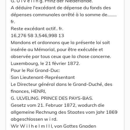
G. U l v e l i n g. Prinz der Niederlande.
A déduire l'excédant de dépense du fonds des
dépenses communales arrêté à la somme de........
fr.
Reste excédant actif.. fr.
16,276 58 3,546,998 13
Mandons et ordonnons que la présente loi soit
insérée au Mémorial, pour être exécutée et
observée par tous ceux que la chose concerne.
Luxembourg, le 21 février 1872.
Pour le Roi Grand-Duc:
Son Lieutenant-Représentant
Le Directeur général dans le Grand-Duché, des
finances, HENRI,
G. ULVELING. PRINCE DES PAYS-BAS.
Gesetz vom 21. Februar 1872, wodurch die
allgemeine Rechnung des Staates vom Jahr 1869
abgeschlossen w i rd.
Wir W i l h e l m I I I, von Gottes Gnaden