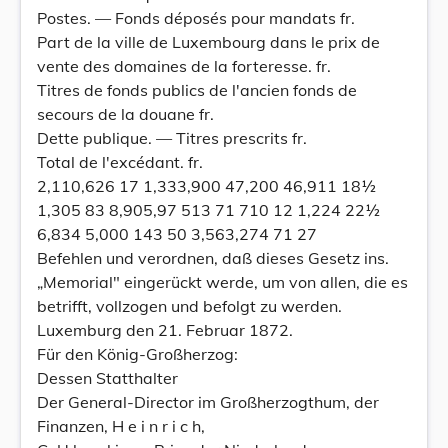
Postes. — Fonds déposés pour mandats fr.
Part de la ville de Luxembourg dans le prix de
vente des domaines de la forteresse. fr.
Titres de fonds publics de l'ancien fonds de
secours de la douane fr.
Dette publique. — Titres prescrits fr.
Total de l'excédant. fr.
2,110,626 17 1,333,900 47,200 46,911 18½
1,305 83 8,905,97 513 71 710 12 1,224 22½
6,834 5,000 143 50 3,563,274 71 27
Befehlen und verordnen, daß dieses Gesetz ins.
„Memorial" eingerückt werde, um von allen, die es
betrifft, vollzogen und befolgt zu werden.
Luxemburg den 21. Februar 1872.
Für den König-Großherzog:
Dessen Statthalter
Der General-Director im Großherzogthum, der
Finanzen, H e i n r i c h,