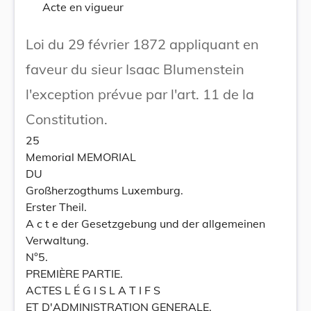
Acte en vigueur
Loi du 29 février 1872 appliquant en
faveur du sieur Isaac Blumenstein
l'exception prévue par l'art. 11 de la
Constitution.
25
Memorial MEMORIAL
DU
Großherzogthums Luxemburg.
Erster Theil.
A c t e der Gesetzgebung und der allgemeinen
Verwaltung.
N°5.
PREMIÈRE PARTIE.
ACTES L É G I S L A T I F S
ET D'ADMINISTRATION GENERALE.