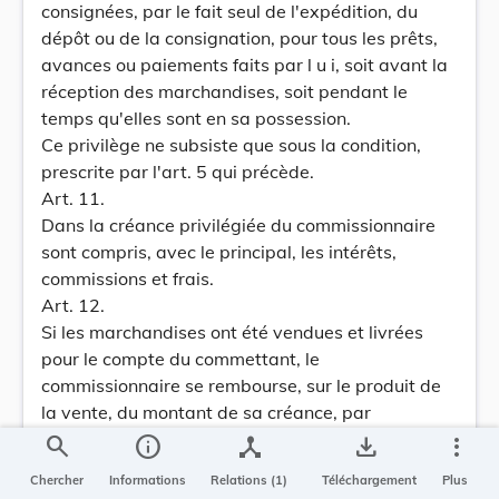
consignées, par le fait seul de l'expédition, du
dépôt ou de la consignation, pour tous les prêts,
avances ou paiements faits par l u i, soit avant la
réception des marchandises, soit pendant le
temps qu'elles sont en sa possession.
Ce privilège ne subsiste que sous la condition,
prescrite par l'art. 5 qui précède.
Art. 11.
Dans la créance privilégiée du commissionnaire
sont compris, avec le principal, les intérêts,
commissions et frais.
Art. 12.
Si les marchandises ont été vendues et livrées
pour le compte du commettant, le
commissionnaire se rembourse, sur le produit de
la vente, du montant de sa créance, par
préférence aux créanciers du commettant.
search
info
device_hub
save_alt
more_vert
Mandons et ordonnons que la présente loi soit
Chercher
Informations
Relations (1)
Téléchargement
Plus
insérée au Mémorial, pour être exécutée et