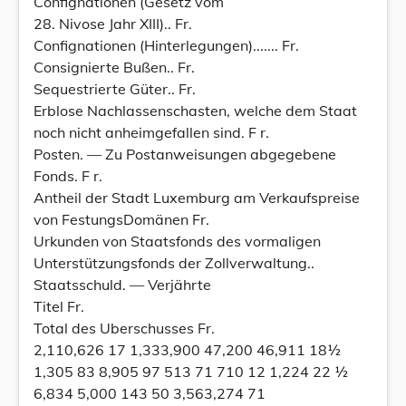
Confignationen (Gesetz vom
28. Nivose Jahr XIII).. Fr.
Confignationen (Hinterlegungen)....... Fr.
Consignierte Bußen.. Fr.
Sequestrierte Güter.. Fr.
Erblose Nachlassenschasten, welche dem Staat
noch nicht anheimgefallen sind. F r.
Posten. — Zu Postanweisungen abgegebene
Fonds. F r.
Antheil der Stadt Luxemburg am Verkaufspreise
von FestungsDomänen Fr.
Urkunden von Staatsfonds des vormaligen
Unterstützungsfonds der Zollverwaltung..
Staatsschuld. — Verjährte
Titel Fr.
Total des Uberschusses Fr.
2,110,626 17 1,333,900 47,200 46,911 18½
1,305 83 8,905 97 513 71 710 12 1,224 22 ½
6,834 5,000 143 50 3,563,274 71