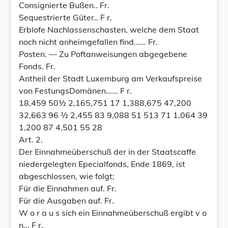
Consignierte Bußen.. Fr.
Sequestrierte Güter.. F r.
Erblofe Nachlassenschasten, welche dem Staat
noch nicht anheimgefallen find...... Fr.
Posten. — Zu Poftanweisungen abgegebene
Fonds. Fr.
Antheil der Stadt Luxemburg am Verkaufspreise
von FestungsDomänen...... F r.
18,459 50½ 2,165,751 17 1,388,675 47,200
32,663 96 ½ 2,455 83 9,088 51 513 71 1,064 39
1,200 87 4,501 55 28
Art. 2.
Der Einnahmeüberschuß der in der Staatscaffe
niedergelegten Epecialfonds, Ende 1869, ist
abgeschlossen, wie folgt;
Für die Einnahmen auf. Fr.
Für die Ausgaben auf. Fr.
W o r a u s sich ein Einnahmeüberschuß ergibt v o
n... F r.