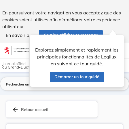
Loi du 10 janvier 1876 qui accorde la naturalis... - Legilux
En poursuivant votre navigation vous acceptez que des
cookies soient utilisés afin d’améliorer votre expérience
utilisateur.
En savoir plus
Ne plus afficher ce message
Aller au contenu
help
light_mode
dark_mode
account_circle
Explorez simplement et rapidement les
Aide
principales fonctionnalités de Legilux
en suivant ce tour guidé.
Journal officiel
du Grand-Duché de Luxembourg
Démarrer un tour guidé
La
arrow_back
Retour accueil