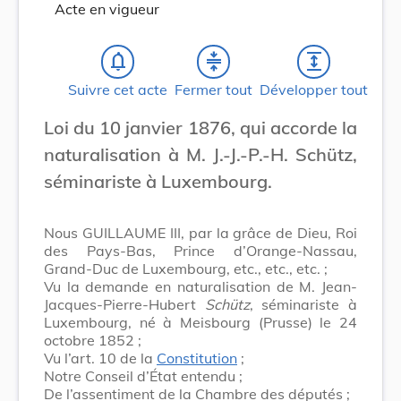
Acte en vigueur
notifications_none
compress
expand
Suivre cet acte
Fermer tout
Développer tout
Loi du 10 janvier 1876, qui accorde la
naturalisation à M. J.-J.-P.-H. Schütz,
séminariste à Luxembourg.
Nous GUILLAUME III, par la grâce de Dieu, Roi
des Pays-Bas, Prince d’Orange-Nassau,
Grand-Duc de Luxembourg, etc., etc., etc. ;
Vu la demande en naturalisation de M. Jean-
Jacques-Pierre-Hubert
Schütz
, séminariste à
Luxembourg, né à Meisbourg (Prusse) le 24
octobre 1852 ;
Vu l’art. 10 de la
Constitution
;
Notre Conseil d’État entendu ;
De l’assentiment de la Chambre des députés ;