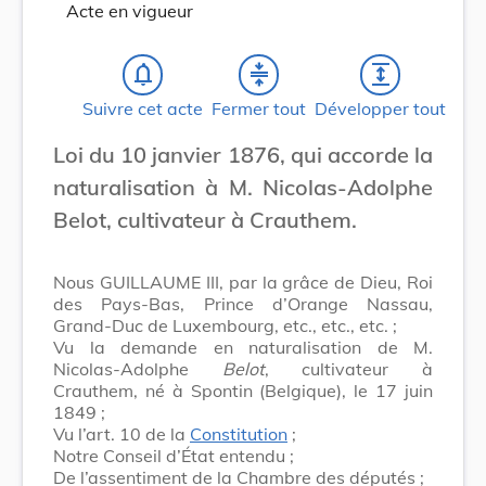
Acte en vigueur
notifications_none
compress
expand
Suivre cet acte
Fermer tout
Développer tout
Loi du 10 janvier 1876, qui accorde la
naturalisation à M. Nicolas-Adolphe
Belot, cultivateur à Crauthem.
Nous GUILLAUME III, par la grâce de Dieu, Roi
des Pays-Bas, Prince d’Orange Nassau,
Grand-Duc de Luxembourg, etc., etc., etc. ;
Vu la demande en naturalisation de M.
Nicolas-Adolphe
Belot
, cultivateur à
Crauthem, né à Spontin (Belgique), le 17 juin
1849 ;
Vu l’art. 10 de la
Constitution
;
Notre Conseil d’État entendu ;
De l’assentiment de la Chambre des députés ;