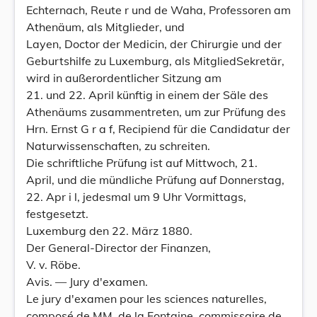
Echternach, Reute r und de Waha, Professoren am
Athenäum, als Mitglieder, und
Layen, Doctor der Medicin, der Chirurgie und der
Geburtshilfe zu Luxemburg, als MitgliedSekretär,
wird in außerordentlicher Sitzung am
21. und 22. April künftig in einem der Säle des
Athenäums zusammentreten, um zur Prüfung des
Hrn. Ernst G r a f, Recipiend für die Candidatur der
Naturwissenschaften, zu schreiten.
Die schriftliche Prüfung ist auf Mittwoch, 21.
April, und die mündliche Prüfung auf Donnerstag,
22. Apr i l, jedesmal um 9 Uhr Vormittags,
festgesetzt.
Luxemburg den 22. März 1880.
Der General-Director der Finanzen,
V. v. Röbe.
Avis. — Jury d'examen.
Le jury d'examen pour les sciences naturelles,
composé de MM. de la Fontaine, commissaire de