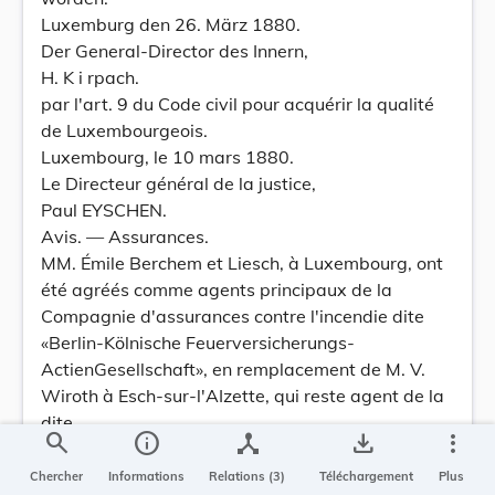
Luxemburg den 26. März 1880.
Der General-Director des Innern,
H. K i rpach.
par l'art. 9 du Code civil pour acquérir la qualité
de Luxembourgeois.
Luxembourg, le 10 mars 1880.
Le Directeur général de la justice,
Paul EYSCHEN.
Avis. — Assurances.
MM. Émile Berchem et Liesch, à Luxembourg, ont
été agréés comme agents principaux de la
Compagnie d'assurances contre l'incendie dite
«Berlin-Kölnische Feuerversicherungs-
ActienGesellschaft», en remplacement de M. V.
Wiroth à Esch-sur-l'AIzette, qui reste agent de la
dite
search
info
device_hub
save_alt
more_vert
Compagnie.
Luxembourg, le 21 mars 1880.
Chercher
Informations
Relations (3)
Téléchargement
Plus