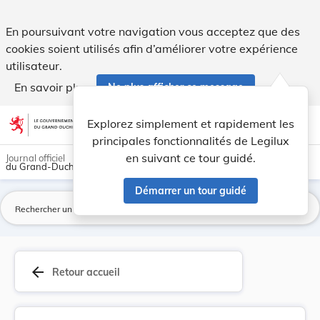
Loi du 30 décembre 1893 concernant la police de... - Legilux
En poursuivant votre navigation vous acceptez que des
cookies soient utilisés afin d’améliorer votre expérience
utilisateur.
En savoir plus
Ne plus afficher ce message
Aller au contenu
help
light_mode
dark_mode
account_circle
Explorez simplement et rapidement les
Aide
principales fonctionnalités de Legilux
en suivant ce tour guidé.
Journal officiel
du Grand-Duché de Luxembourg
Démarrer un tour guidé
La
arrow_back
Retour accueil