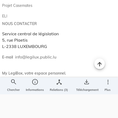
Projet Casemates
ELI
NOUS CONTACTER
Service central de législation
5, rue Plaetis
L-2338 LUXEMBOURG
info@legilux.public.lu
E-mail
My LegiBox
, votre espace personnel.
search
info
device_hub
save_alt
more_vert
Se connecter
Chercher
Informations
Relations (3)
Téléchargement
Plus
Enregistrer et organiser vos actes préférés, enregistrer vos
recherches, soyez alerté en cas de modification sur un document
qui vous intéresse.
EN PLUS