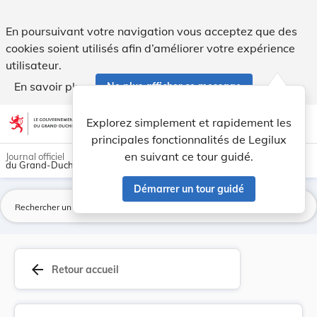
Loi du 1er janvier 1906 concernant la modificat... - Legilux
En poursuivant votre navigation vous acceptez que des
cookies soient utilisés afin d’améliorer votre expérience
utilisateur.
En savoir plus
Ne plus afficher ce message
Aller au contenu
help
light_mode
dark_mode
account_circle
Explorez simplement et rapidement les
Aide
principales fonctionnalités de Legilux
en suivant ce tour guidé.
Journal officiel
du Grand-Duché de Luxembourg
Démarrer un tour guidé
La
arrow_back
Retour accueil