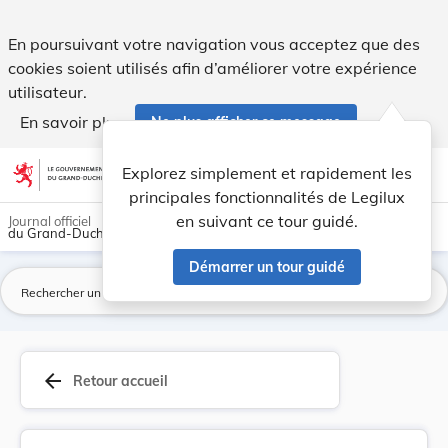
Loi du 11 août 1906, accordant la naturalisatio... - Legilux
En poursuivant votre navigation vous acceptez que des
cookies soient utilisés afin d’améliorer votre expérience
utilisateur.
En savoir plus
Ne plus afficher ce message
Aller au contenu
help
light_mode
dark_mode
account_circle
Explorez simplement et rapidement les
Aide
principales fonctionnalités de Legilux
en suivant ce tour guidé.
Journal officiel
du Grand-Duché de Luxembourg
Démarrer un tour guidé
La
arrow_back
Retour accueil