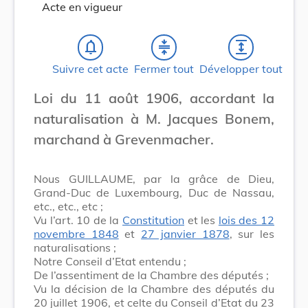
Acte en vigueur
notifications_none
compress
expand
Suivre cet acte
Fermer tout
Développer tout
Loi du 11 août 1906, accordant la
naturalisation à M. Jacques Bonem,
marchand à Grevenmacher.
Nous GUILLAUME, par la grâce de Dieu,
Grand-Duc de Luxembourg, Duc de Nassau,
etc., etc., etc ;
Vu l’art. 10 de la
Constitution
et les
lois des 12
novembre 1848
et
27 janvier 1878
, sur les
naturalisations ;
Notre Conseil d’Etat entendu ;
De l’assentiment de la Chambre des députés ;
Vu la décision de la Chambre des députés du
20 juillet 1906, et celte du Conseil d’Etat du 23