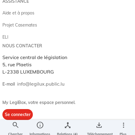
ASSISTANCE
Aide et à propos
Projet Casemates
ELI
NOUS CONTACTER
Service central de législation
5, rue Plaetis
L-2338 LUXEMBOURG
info@legilux.public.lu
E-mail
My LegiBox
, votre espace personnel.
Se connecter
search
info
device_hub
save_alt
more_vert
Enregistrer et organiser vos actes préférés, enregistrer vos
recherches, soyez alerté en cas de modification sur un document
Chercher
Informations
Relations (4)
Téléchargement
Plus