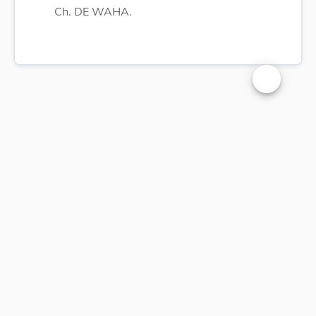
Ch. DE WAHA.
Changer la t