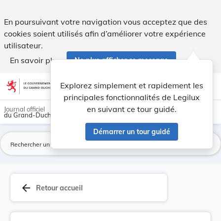
Loi du 10 juillet 1907 ayant pour objet de conf... - Legilux
En poursuivant votre navigation vous acceptez que des
cookies soient utilisés afin d’améliorer votre expérience
utilisateur.
En savoir plus
Ne plus afficher ce message
Aller au contenu
help
light_mode
dark_mode
account_circle
Explorez simplement et rapidement les
Aide
principales fonctionnalités de Legilux
en suivant ce tour guidé.
Journal officiel
du Grand-Duché de Luxembourg
Démarrer un tour guidé
La
arrow_back
Retour accueil