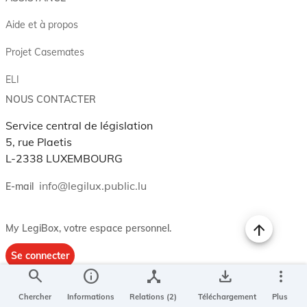
Aide et à propos
Projet Casemates
ELI
NOUS CONTACTER
Service central de législation
5, rue Plaetis
L-2338 LUXEMBOURG
info@legilux.public.lu
E-mail
My LegiBox
, votre espace personnel.
Se connecter
search
info
device_hub
save_alt
more_vert
Enregistrer et organiser vos actes préférés, enregistrer vos
recherches, soyez alerté en cas de modification sur un document
Chercher
Informations
Relations (2)
Téléchargement
Plus