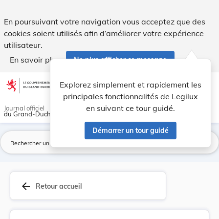
Loi du 3 août 1907 ayant pour objet l'approbati... - Legilux
En poursuivant votre navigation vous acceptez que des
cookies soient utilisés afin d’améliorer votre expérience
utilisateur.
En savoir plus
Ne plus afficher ce message
Aller au contenu
help
light_mode
dark_mode
account_circle
Explorez simplement et rapidement les
Aide
principales fonctionnalités de Legilux
en suivant ce tour guidé.
Journal officiel
du Grand-Duché de Luxembourg
Démarrer un tour guidé
La
arrow_back
Retour accueil