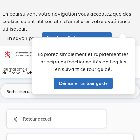
Loi du 3 avril 1911 conférant la personnificati... - Legilux
En poursuivant votre navigation vous acceptez que des
cookies soient utilisés afin d’améliorer votre expérience
utilisateur.
En savoir plus
Ne plus afficher ce message
Aller au contenu
help
light_mode
dark_mode
account_circle
Explorez simplement et rapidement les
Aide
principales fonctionnalités de Legilux
en suivant ce tour guidé.
Journal officiel
du Grand-Duché de Luxembourg
Démarrer un tour guidé
La
arrow_back
Retour accueil