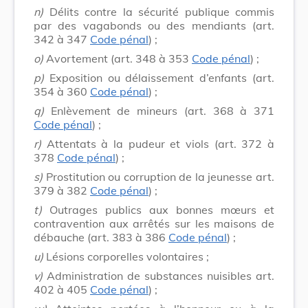
n)
Délits contre la sécurité publique commis
par des vagabonds ou des mendiants (art.
342 à 347
Code pénal
) ;
o)
Avortement (art. 348 à 353
Code pénal
) ;
p)
Exposition ou délaissement d’enfants (art.
354 à 360
Code pénal
) ;
q)
Enlèvement de mineurs (art. 368 à 371
Code pénal
) ;
r)
Attentats à la pudeur et viols (art. 372 à
378
Code pénal
) ;
s)
Prostitution ou corruption de la jeunesse art.
379 à 382
Code pénal
) ;
t)
Outrages publics aux bonnes mœurs et
contravention aux arrêtés sur les maisons de
débauche (art. 383 à 386
Code pénal
) ;
u)
Lésions corporelles volontaires ;
v)
Administration de substances nuisibles art.
402 à 405
Code pénal
) ;