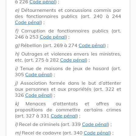
à 226
Code pénal
) ;
e)
Détournements et concussions commis par
des fonctionnaires publics (art. 240 à 244
Code pénal
) ;
f)
Corruption de fonctionnaires publics (art.
246 à 253
Code pénal
) ;
g)
Rébellion (art. 269 à 274
Code pénal
) ;
h)
Outrages et violences envers les ministres,
etc. (art. 275 à 282
Code pénal
) ;
i)
Tenue de maisons de jeux de hasard (art.
305
Code pénal
) ;
j)
Association formée dans le but d’attenter
aux personnes et aux propriétés (art. 322 et
326
Code pénal
) ;
k)
Menaces d’attentats et offres ou
propositions de commettre certains crimes
(art. 327 à 331
Code pénal
) ;
l)
Recel de criminels (art. 339
Code pénal
) ;
m)
Recel de cadavre (art. 340
Code pénal
) ;