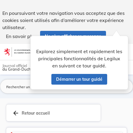
Version consolidée applicable au 31/03/1920 : L... - Legilux
En poursuivant votre navigation vous acceptez que des
cookies soient utilisés afin d’améliorer votre expérience
utilisateur.
En savoir plus
Ne plus afficher ce message
Aller au contenu
help
light_mode
dark_mode
account_circle
Explorez simplement et rapidement les
Aide
principales fonctionnalités de Legilux
en suivant ce tour guidé.
Journal officiel
du Grand-Duché de Luxembourg
Démarrer un tour guidé
La
arrow_back
Retour accueil