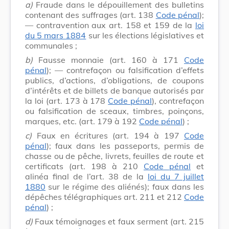
a)
Fraude dans le dépouillement des bulletins
contenant des suffrages (art. 138
Code pénal
);
— contravention aux art. 158 et 159 de la
loi
du 5 mars 1884
sur les élections législatives et
communales ;
b)
Fausse monnaie (art. 160 à 171
Code
pénal
); — contrefaçon ou falsification d’effets
publics, d’actions, d’obligations, de coupons
d’intérêts et de billets de banque autorisés par
la loi (art. 173 à 178
Code pénal
), contrefaçon
ou falsification de sceaux, timbres, poinçons,
marques, etc. (art. 179 à 192
Code pénal
) ;
c)
Faux en écritures (art. 194 à 197
Code
pénal
); faux dans les passeports, permis de
chasse ou de pêche, livrets, feuilles de route et
certificats (art. 198 à 210
Code pénal
et
alinéa final de l’art. 38 de la
loi du 7 juillet
1880
sur le régime des aliénés); faux dans les
dépêches télégraphiques art. 211 et 212
Code
pénal
) ;
d)
Faux témoignages et faux serment (art. 215