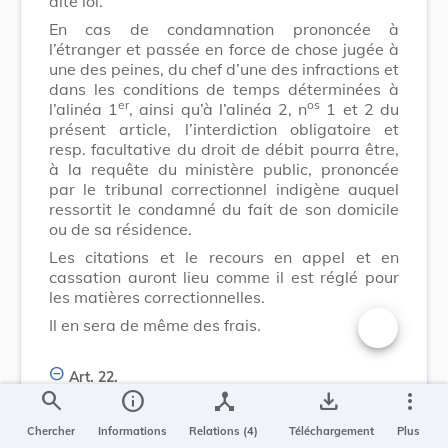
dite loi.
En cas de condamnation prononcée à
l’étranger et passée en force de chose jugée à
une des peines, du chef d’une des infractions et
dans les conditions de temps déterminées à
er
os
l’alinéa 1
, ainsi qu’à l’alinéa 2, n
1 et 2 du
présent article, l’interdiction obligatoire et
resp. facultative du droit de débit pourra être,
à la requête du ministère public, prononcée
par le tribunal correctionnel indigène auquel
ressortit le condamné du fait de son domicile
ou de sa résidence.
Les citations et le recours en appel et en
cassation auront lieu comme il est réglé pour
les matières correctionnelles.
Il en sera de même des frais.
Changer la t
Art. 22.
search
info
device_hub
save_alt
more_vert
En aucun cas, le mineur de moins de seize ans
Chercher
Informations
Relations (4)
Téléchargement
Plus