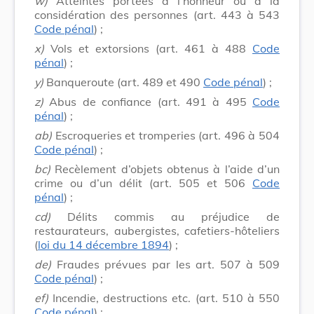
w)
Atteintes portées à l’honneur ou à la
considération des personnes (art. 443 à 543
Code pénal
) ;
x)
Vols et extorsions (art. 461 à 488
Code
pénal
) ;
y)
Banqueroute (art. 489 et 490
Code pénal
) ;
z)
Abus de confiance (art. 491 à 495
Code
pénal
) ;
ab)
Escroqueries et tromperies (art. 496 à 504
Code pénal
) ;
bc)
Recèlement d’objets obtenus à l’aide d’un
crime ou d’un délit (art. 505 et 506
Code
pénal
) ;
cd)
Délits commis au préjudice de
restaurateurs, aubergistes, cafetiers-hôteliers
(
loi du 14 décembre 1894
) ;
de)
Fraudes prévues par les art. 507 à 509
Code pénal
) ;
ef)
Incendie, destructions etc. (art. 510 à 550
Code pénal
) ;