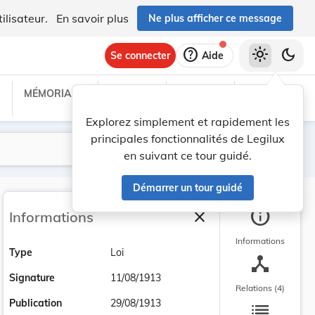
ilisateur.
En savoir plus
Ne plus afficher ce message
help
light_mode
dark_mode
Se connecter
Aide
MÉMORIAL C
TRAITÉS
PROJETS
TEXTES UE
Explorez simplement et rapidement les
principales fonctionnalités de Legilux
Lancer la recherche
Filtres
en suivant ce tour guidé.
Démarrer un tour guidé
info
close
Informations
Fermer la barre latéra
Informations
Type
Loi
device_hub
Signature
11/08/1913
Relations (4)
list
Publication
29/08/1913