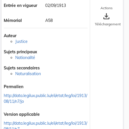
Entrée en vigueur
02/09/1913
Actions
save_alt
Mémorial
A58
Téléchargement
Auteur
Justice
Sujets principaux
Nationalité
Sujets secondaires
Naturalisation
Permalien
http://data.legilux.public.lu/eli/etat/leg/loi/1913/
08/11/n7/jo
Version applicable
http://data.legilux.public.lu/eli/etat/leg/loi/1913/