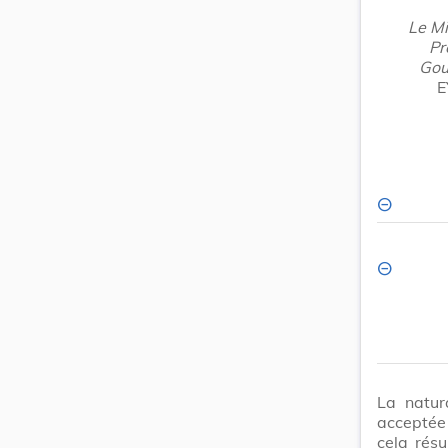
Le Mi
Pr
Gou
E
La natur
acceptée
cela rés