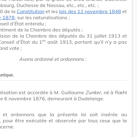
ourg, Duchesse de Nassau, etc., etc., etc. ;
10 de la
Constitution
et les
lois des 12 novembre 1848
et
er 1878
, sur les naturalisations ;
seil d’État entendu ;
ntiment de la Chambre des députés ;
ision de la Chambre des députés du 31 juillet 1913 et
er
Conseil d’État du 1
août 1913, portant qu’il n’y a pas
ond vote ;
Avons ordonné et ordonnons :
 unique.
lisation est accordée à M. Guillaume
Zunker
, né à Rœhl
, le 6 novembre 1876, demeurant à Dudelange.
et ordonnons que la présente loi soit insérée au
, pour être exécutée et observée par tous ceux que la
cerne.