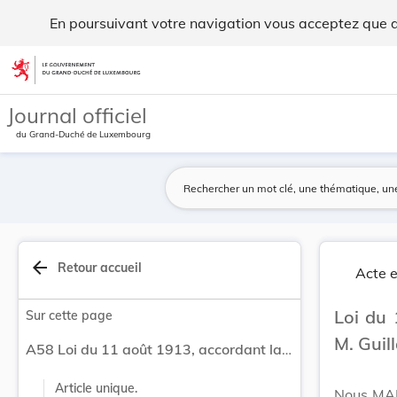
Loi du 11 août 1913, accordant la naturalisatio... - Legilux
En poursuivant votre navigation vous acceptez que des
Aller au contenu
Journal officiel
du Grand-Duché de Luxembourg
arrow_back
Retour accueil
Acte e
Loi du 
Sur cette page
M. Guil
A58 Loi du 11 août 1913, accordant la naturalisation à M. Guillaume Zunker, aubergiste à Dudelange.
Article unique.
Nous MAR