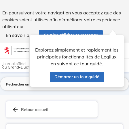
Loi du 19 mai 1914 concernant l'établissement d... - Legilux
En poursuivant votre navigation vous acceptez que des
cookies soient utilisés afin d’améliorer votre expérience
utilisateur.
En savoir plus
Ne plus afficher ce message
Aller au contenu
help
light_mode
dark_mode
account_circle
Explorez simplement et rapidement les
Aide
principales fonctionnalités de Legilux
en suivant ce tour guidé.
Journal officiel
du Grand-Duché de Luxembourg
Démarrer un tour guidé
La
arrow_back
Retour accueil