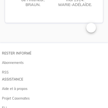
BRAUN.
MARIE-ADÉLAÏDE.
Changer la t
RESTER INFORMÉ
Abonnements
RSS
ASSISTANCE
Aide et à propos
Projet Casemates
ELI