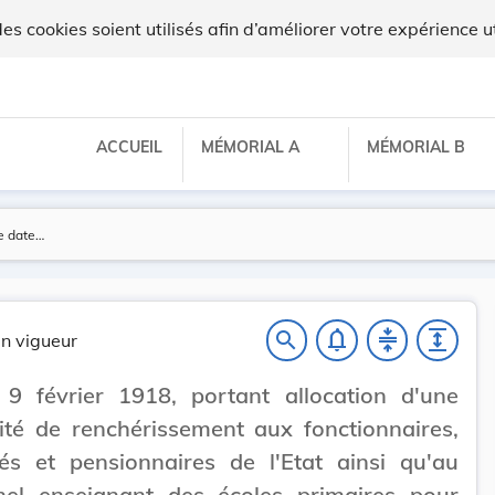
 cookies soient utilisés afin d’améliorer votre expérience ut
ACCUEIL
MÉMORIAL A
MÉMORIAL B
notifications_none
compress
expand
search
n vigueur
 9 février 1918, portant allocation d'une
té de renchérissement aux fonctionnaires,
és et pensionnaires de l'Etat ainsi qu'au
nel enseignant des écoles primaires pour