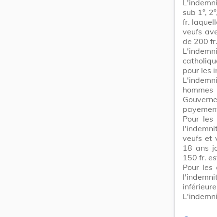
L'indemni
sub 1°, 2°
fr. laque
veufs ave
de 200 fr
L'indemn
catholique
pour les i
L'indemn
hommes d
Gouvern
payement;
Pour les 
l'indemni
veufs et
18 ans j
150 fr. e
Pour les
l'indemni
inférieure
L'indemni