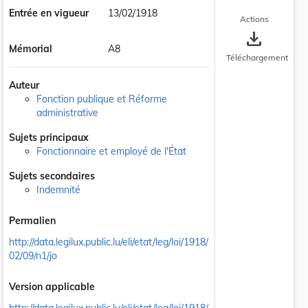
Entrée en vigueur
13/02/1918
Actions
save_alt
Mémorial
A8
Téléchargement
Auteur
Fonction publique et Réforme
administrative
Sujets principaux
Fonctionnaire et employé de l'État
Sujets secondaires
Indemnité
Permalien
http://data.legilux.public.lu/eli/etat/leg/loi/1918/
02/09/n1/jo
Version applicable