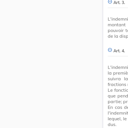
Art. 3.
L'indemn
montant 
pouvoir t
de la disp
Art. 4.
L'indemni
la premiè
suivra l
fractions
Le foncti
que pend
partie; p
En cas de
l'indemn
lequel, l
dus.