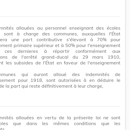
mnités allouées au personnel enseignant des écoles
s sont à charge des communes, auxquelles l'État
sera une part contributive s'élevant à 70% pour
ement primaire supérieur et à 50% pour l'enseignement
e, ces dernieres à répartir conformément aux
ptions de l'arrêté grand-ducal du 29 mars 1910,
nt les subsides de l'État en faveur de l'enseignement
munes qui auront alloué des indemnités de
ssement pour 1918, sont autorisées à en déduire le
e la part qui reste définitivement à leur charge,
mnités allouées en vertu de la présente loi ne sont
sables que dans les mêmes conditions que les
ts.