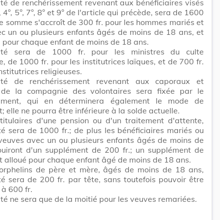
té de renchérissement revenant aux bénéficiaires visés
, 4°, 5°, 7°, 8° et 9° de l'article qui précède, sera de 1600
lle somme s'accroît de 300 fr. pour les hommes mariés et
c un ou plusieurs enfants âgés de moins de 18 ans, et
. pour chaque enfant de moins de 18 ans.
ité sera de 1000 fr. pour les ministres du culte
, de 1000 fr. pour les institutrices laïques, et de 700 fr.
nstitutrices religieuses.
ité de renchérissement revenant aux caporaux et
e la compagnie des volontaires sera fixée par le
ement, qui en déterminera également le mode de
 elle ne pourra être inférieure à la solde actuelle.
titulaires d'une pension ou d'un traitement d'attente,
té sera de 1000 fr.; de plus les bénéficiaires mariés ou
 veuves avec un ou plusieurs enfants âgés de moins de
ouiront d'un supplément de 200 fr.; un supplément de
st alloué pour chaque enfant âgé de moins de 18 ans.
 orphelins de père et mère, âgés de moins de 18 ans,
té sera de 200 fr. par tête, sans toutefois pouvoir être
 à 600 fr.
té ne sera que de la moitié pour les veuves remariées.