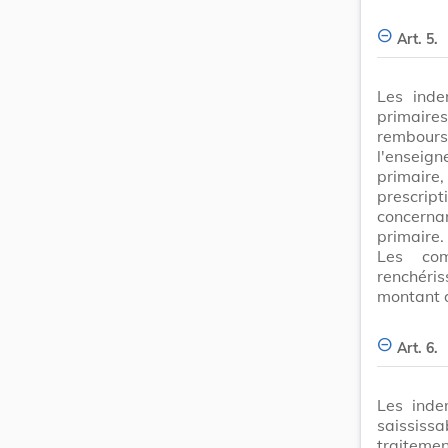
Art. 5.
Les inde
primaire
rembour
l'enseign
primair
prescri
concerna
primaire.
Les com
renchéri
montant d
Art. 6.
Les inde
saissis
traitemen