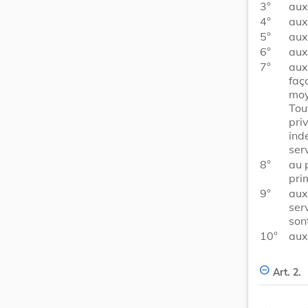
3°
aux
4°
aux
5°
aux
6°
aux
7°
aux
faç
moy
Tou
pri
ind
ser
8°
au 
pri
9°
aux
ser
son
10°
aux
Art. 2.