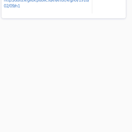
http://data.legilux.public.lu/eli/etat/leg/loi/1918/
02/09/n1