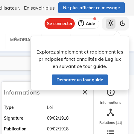
ilisateur.
En savoir plus
Ne plus afficher ce message
help
light_mode
dark_mode
Se connecter
Aide
MÉMORIAL C
TRAITÉS
PROJETS
TEXTES UE
Explorez simplement et rapidement les
principales fonctionnalités de Legilux
Lancer la recherche
Filtres
en suivant ce tour guidé.
Démarrer un tour guidé
info
close
Informations
Fermer la barre latéra
Informations
Type
Loi
device_hub
Signature
09/02/1918
Relations (11)
list
Publication
09/02/1918