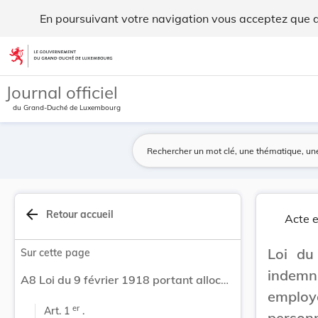
Loi du 9 février 1918 portant allocation d'une ... - Legilux
En poursuivant votre navigation vous acceptez que des
Aller au contenu
Journal officiel
du Grand-Duché de Luxembourg
arrow_back
Retour accueil
Acte e
Loi du
Sur cette page
indemni
A8 Loi du 9 février 1918 portant allocation d'une indemnité de renchérissement aux fonctionnaires, employés et pensionnaires de l'Etat ainsi qu'au personnel enseignant des écoles primaires pour 1918.
employ
er
Art. 1 
 .
person