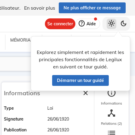
ilisateur.
En savoir plus
Ne plus afficher ce message
help
light_mode
dark_mode
Se connecter
Aide
MÉMORIAL C
TRAITÉS
PROJETS
TEXTES UE
Explorez simplement et rapidement les
principales fonctionnalités de Legilux
Lancer la recherche
Filtres
en suivant ce tour guidé.
Démarrer un tour guidé
info
close
Informations
Fermer la barre latéra
Informations
Type
Loi
device_hub
Signature
26/06/1920
Relations (2)
list
Publication
26/06/1920