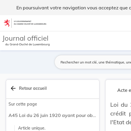
Loi du 26 juin 1920 ayant pour objet d'allouer ... - Legilux
En poursuivant votre navigation vous acceptez que des
Aller au contenu
Journal officiel
du Grand-Duché de Luxembourg
arrow_back
Retour accueil
Acte e
Loi du 
Sur cette page
crédit 
A45 Loi du 26 juin 1920 ayant pour objet d'allouer un crédit provisoire pour les dépenses courantes de l'Etat des mois de juillet et d'août 1920.
l'Etat d
Article unique.