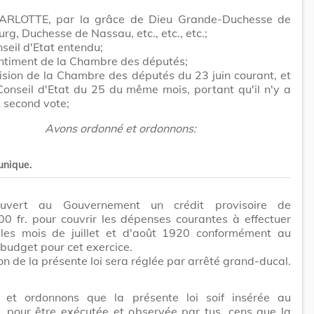
RLOTTE, par la grâce de Dieu Grande-Duchesse de
g, Duchesse de Nassau, etc., etc., etc.;
seil d'Etat entendu;
ntiment de la Chambre des députés;
ision de la Chambre des députés du 23 juin courant, et
Conseil d'Etat du 25 du même mois, portant qu'il n'y a
à second vote;
Avons ordonné et ordonnons:
 unique.
ouvert au Gouvernement un crédit provisoire de
0 fr. pour couvrir les dépenses courantes à effectuer
les mois de juillet et d'août 1920 conformément au
 budget pour cet exercice.
on de la présente loi sera réglée par arrêté grand-ducal.
et ordonnons que la présente loi soif insérée au
, pour être exécutée et observée par tus, cens que la