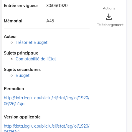
Entrée en vigueur
30/06/1920
Actions
save_alt
Mémorial
A45
Téléchargement
Auteur
Trésor et Budget
Sujets principaux
Comptabilité de l'État
Sujets secondaires
Budget
Permalien
http://data.legilux.public.lu/eli/etat/leg/loi/1920/
06/26/n1/jo
Version applicable
http://data.legilux.public.lu/eli/etat/leg/loi/1920/