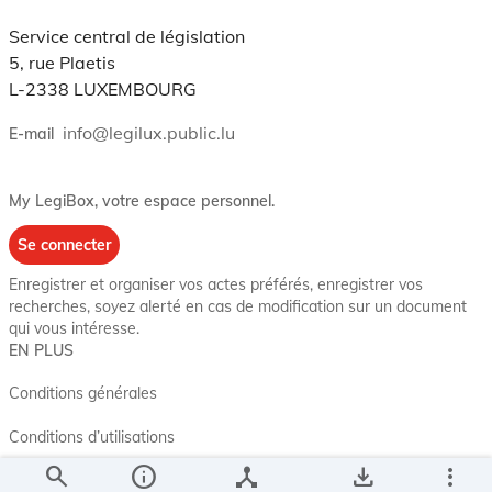
Service central de législation
5, rue Plaetis
L-2338 LUXEMBOURG
info@legilux.public.lu
E-mail
My LegiBox
, votre espace personnel.
Se connecter
Enregistrer et organiser vos actes préférés, enregistrer vos
recherches, soyez alerté en cas de modification sur un document
qui vous intéresse.
EN PLUS
Conditions générales
Conditions d’utilisations
search
info
device_hub
save_alt
more_vert
Accessibilité