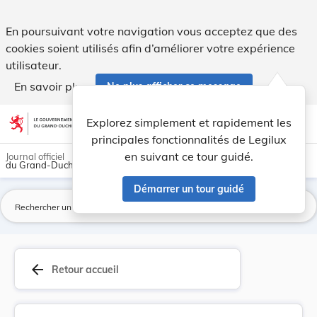
Loi du 29 juillet 1921 portant modification de ... - Legilux
En poursuivant votre navigation vous acceptez que des
cookies soient utilisés afin d’améliorer votre expérience
utilisateur.
En savoir plus
Ne plus afficher ce message
Aller au contenu
help
light_mode
dark_mode
account_circle
Explorez simplement et rapidement les
Aide
principales fonctionnalités de Legilux
en suivant ce tour guidé.
Journal officiel
du Grand-Duché de Luxembourg
Démarrer un tour guidé
La
arrow_back
Retour accueil