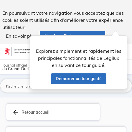
Loi du 20 avril 1923 concernant la promulgation... - Legilux
En poursuivant votre navigation vous acceptez que des
cookies soient utilisés afin d’améliorer votre expérience
utilisateur.
En savoir plus
Ne plus afficher ce message
Aller au contenu
help
light_mode
dark_mode
account_circle
Explorez simplement et rapidement les
Aide
principales fonctionnalités de Legilux
en suivant ce tour guidé.
Journal officiel
du Grand-Duché de Luxembourg
Démarrer un tour guidé
La
arrow_back
Retour accueil