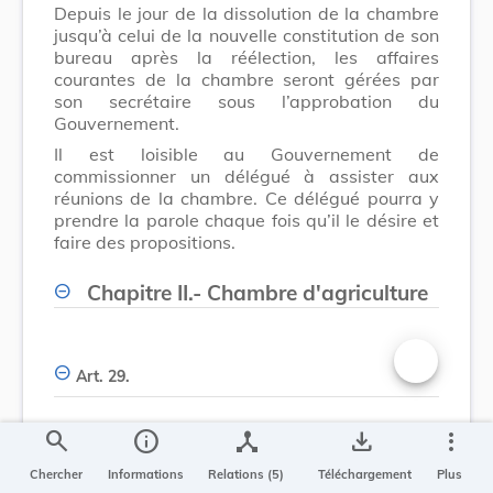
Depuis le jour de la dissolution de la chambre
jusqu’à celui de la nouvelle constitution de son
bureau après la réélection, les affaires
courantes de la chambre seront gérées par
son secrétaire sous l’approbation du
Gouvernement.
Il est loisible au Gouvernement de
commissionner un délégué à assister aux
réunions de la chambre. Ce délégué pourra y
prendre la parole chaque fois qu’il le désire et
faire des propositions.
Chapitre II.- Chambre d'agriculture
Art. 29.
Changer la t
search
info
device_hub
save_alt
more_vert
La tâche de la chambre d’agriculture consiste
à créer et à subventionner le cas échéant tous
Chercher
Informations
Relations (5)
Téléchargement
Plus
établissements, institutions, oeuvres ou