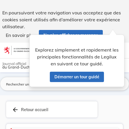
Version consolidée applicable au 06/08/2024 : L... - Legilux
En poursuivant votre navigation vous acceptez que des
cookies soient utilisés afin d’améliorer votre expérience
utilisateur.
En savoir plus
Ne plus afficher ce message
Aller au contenu
help
light_mode
dark_mode
account_circle
Explorez simplement et rapidement les
Aide
principales fonctionnalités de Legilux
en suivant ce tour guidé.
Journal officiel
du Grand-Duché de Luxembourg
Démarrer un tour guidé
La
arrow_back
Retour accueil