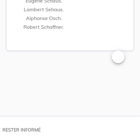
Eugène Schaus.
Lambert Sehaus.
Alphonse Osch.
Robert Schaffner.
Changer la t
RESTER INFORMÉ