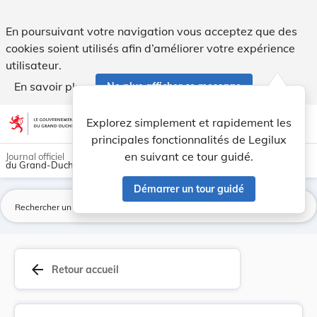
Révision de la Constitution - Art. 23. - Legilux
En poursuivant votre navigation vous acceptez que des
cookies soient utilisés afin d’améliorer votre expérience
utilisateur.
En savoir plus
Ne plus afficher ce message
Aller au contenu
help
light_mode
dark_mode
account_circle
Explorez simplement et rapidement les
Aide
principales fonctionnalités de Legilux
en suivant ce tour guidé.
Journal officiel
du Grand-Duché de Luxembourg
Démarrer un tour guidé
La
arrow_back
Retour accueil