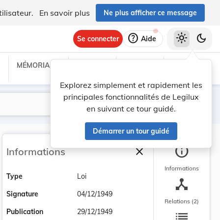
ilisateur.
En savoir plus
Ne plus afficher ce message
help
light_mode
dark_mode
Se connecter
Aide
MÉMORIAL C
TRAITÉS
PROJETS
TEXTES UE
Explorez simplement et rapidement les
principales fonctionnalités de Legilux
Lancer la recherche
Filtres
en suivant ce tour guidé.
Démarrer un tour guidé
info
close
Informations
Fermer la barre latéra
Informations
Type
Loi
device_hub
Signature
04/12/1949
Relations (2)
list
Publication
29/12/1949