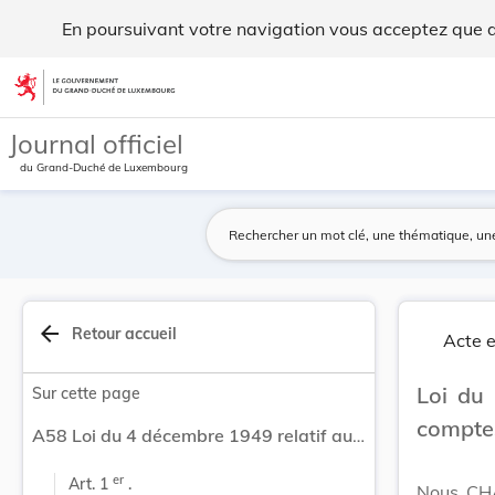
Loi du 4 décembre 1949 relatif au règlement des... - Legilux
En poursuivant votre navigation vous acceptez que des
Aller au contenu
Journal officiel
du Grand-Duché de Luxembourg
arrow_back
Retour accueil
Acte e
Loi du
Sur cette page
comptes
A58 Loi du 4 décembre 1949 relatif au règlement des Comptes généraux de l'exercice 1936.
er
Art. 1 
 .
Nous CHA