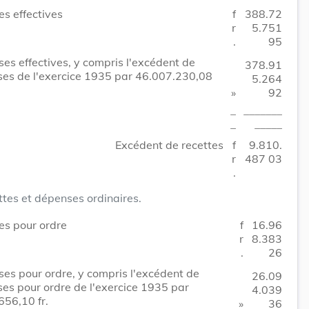
es effectives
f
388.72
r
5.751
.
95
es effectives, y compris l'excédent de
378.91
es de l'exercice 1935 par 46.007.230,08
5.264
»
92
_
_______
_
_____
Excédent de recettes
f
9.810.
r
487 03
.
ttes et dépenses ordinaires.
es pour ordre
f
16.96
r
8.383
.
26
es pour ordre, y compris l'excédent de
26.09
es pour ordre de l'exercice 1935 par
4.039
656,10 fr.
»
36