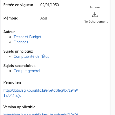
Entrée en vigueur
02/01/1950
Actions
save_alt
Mémorial
A58
Téléchargement
Auteur
Trésor et Budget
Finances
Sujets principaux
Comptabilité de l'État
Sujets secondaires
Compte général
Permalien
http://data.legilux.public.lu/eli/etat/leg/loi/1949/
12/04/n3/jo
Version applicable