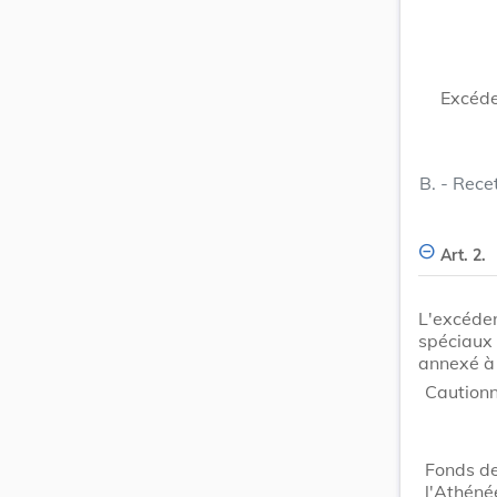
Excéde
B. - Rece
Art. 2.
L'excéden
spéciaux
annexé à 
Cautionn
Fonds de
l'Athéné