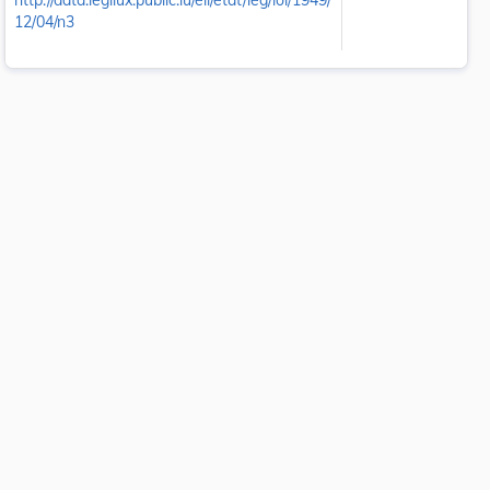
http://data.legilux.public.lu/eli/etat/leg/loi/1949/
12/04/n3