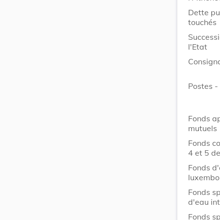
Dette pu
touchés
Successi
l'Etat
Consigna
Postes -
Fonds ap
mutuels
Fonds co
4 et 5 de
Fonds d'
luxembo
Fonds sp
d'eau in
Fonds sp