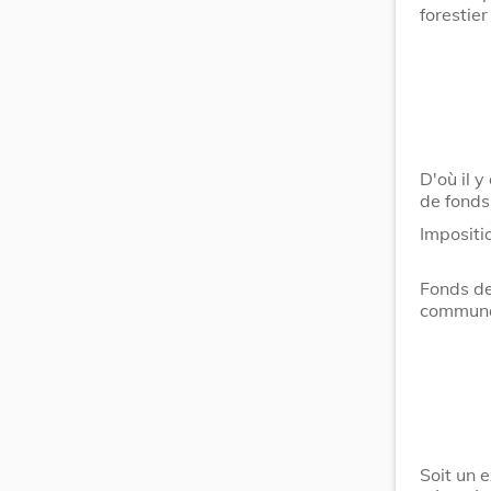
forestier
D'où il 
de fonds
Imposit
Fonds d
commun
Soit un 