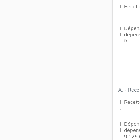
I
Recett
.
I
Dépens
I
dépens
.
fr.
A. - Rece
I
Recett
.
I
Dépens
I
dépens
.
9.125.