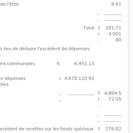
 de l'Etat
9 61
_
_______
_
_______
Total
f
281.71
r
4.001
.
88
y a lieu de déduire l'excédent de dépenses
:
ions communales
fr.
6.451 13
es dépenses
»
4.878.120 92
ales
_
___________
f
4.884.5
_
r
72 05
.
_
_______
_
_______
excédent de recettes sur les fonds spéciaux
f
276.82