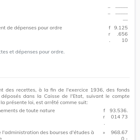
_
_____
_
_____
__
nt de dépenses pour ordre
f
9.125
r
.656
.
10
ttes et dépenses pour ordre.
t des recettes, à la fin de l'exercice 1936, des fonds
 déposés dans la Caisse de l'Etat, suivant le compte
la présente loi, est arrêté comme suit:
ements de toute nature
f
93.536.
r
014 73
.
 l'administration des bourses d'études à
»
968.67
e
0 -