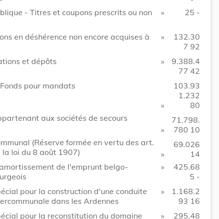
blique - Titres et coupons prescrits ou non
»
25 -
ons en déshérence non encore acquises à
»
132.30
7 92
tions et dépôts
»
9.388.4
77 42
 Fonds pour mandats
103.93
1.232
»
80
partenant aux sociétés de secours
71.798.
»
780 10
mmunal (Réserve formée en vertu des art.
69.026
 la loi du 8 août 1907)
»
14
amortissement de l'emprunt belgo-
»
425.68
urgeois
5 -
écial pour la construction d'une conduite
»
1.168.2
tercommunale dans les Ardennes
93 16
écial pour la reconstitution du domaine
»
295.48