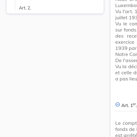
Luxembour
Art. 2.
Vu l'art. 
juillet 19
Vu le co
sur fonds
des rece
exercice
1939 par 
Notre Con
De l'asse
Vu la dé
et celle 
a pas lie
er
Art. 1
.
Le compt
fonds de 
est arrêt