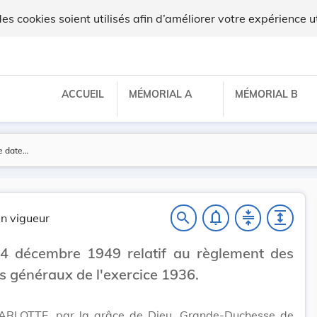
 cookies soient utilisés afin d’améliorer votre expérience ut
ACCUEIL
MÉMORIAL A
MÉMORIAL B
notifications_none
compress
expand
search
n vigueur
 4 décembre 1949 relatif au règlement des
 généraux de l'exercice 1936.
RLOTTE, par la grâce de Dieu, Grande-Duchesse de