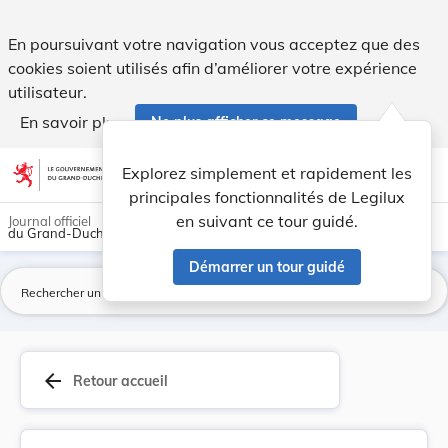
Loi du 8 juillet 1950 portant interprétation de... - Legilux
En poursuivant votre navigation vous acceptez que des
cookies soient utilisés afin d’améliorer votre expérience
utilisateur.
En savoir plus
Ne plus afficher ce message
Aller au contenu
help
light_mode
dark_mode
account_circle
Explorez simplement et rapidement les
Aide
principales fonctionnalités de Legilux
en suivant ce tour guidé.
Journal officiel
du Grand-Duché de Luxembourg
Démarrer un tour guidé
La
arrow_back
Retour accueil