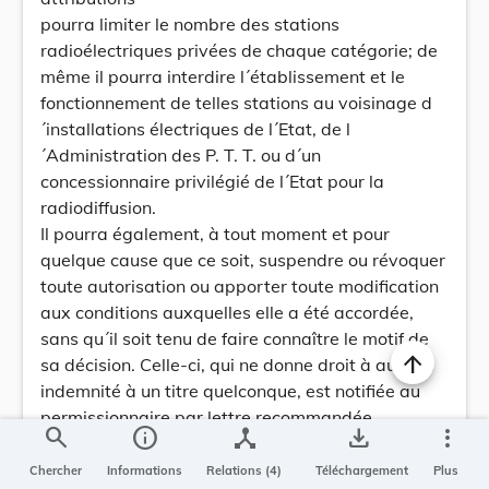
pourra limiter le nombre des stations
radioélectriques privées de chaque catégorie; de
même il pourra interdire l´établissement et le
fonctionnement de telles stations au voisinage d
´installations électriques de l´Etat, de l
´Administration des P. T. T. ou d´un
concessionnaire privilégié de l´Etat pour la
radiodiffusion.
Il pourra également, à tout moment et pour
quelque cause que ce soit, suspendre ou révoquer
toute autorisation ou apporter toute modification
aux conditions auxquelles elle a été accordée,
sans qu´il soit tenu de faire connaître le motif de
sa décision. Celle-ci, qui ne donne droit à aucune
indemnité à un titre quelconque, est notifiée au
permissionnaire par lettre recommandée.
search
info
device_hub
save_alt
more_vert
Art. 6. L´autorisation accordée ne comporte
aucun privilège et ne peut faire obstacle à ce que
Chercher
Informations
Relations (4)
Téléchargement
Plus