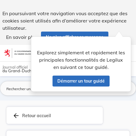
Loi du 27 juillet 1950 portant réglementation d... - Legilux
En poursuivant votre navigation vous acceptez que des
cookies soient utilisés afin d’améliorer votre expérience
utilisateur.
En savoir plus
Ne plus afficher ce message
Aller au contenu
help
light_mode
dark_mode
account_circle
Explorez simplement et rapidement les
Aide
principales fonctionnalités de Legilux
en suivant ce tour guidé.
Journal officiel
du Grand-Duché de Luxembourg
Démarrer un tour guidé
La
arrow_back
Retour accueil