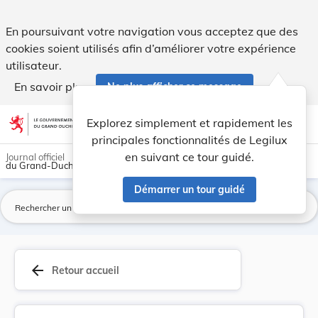
Loi du 22 décembre 1951 autorisant la suppressi... - Legilux
En poursuivant votre navigation vous acceptez que des
cookies soient utilisés afin d’améliorer votre expérience
utilisateur.
En savoir plus
Ne plus afficher ce message
Aller au contenu
help
light_mode
dark_mode
account_circle
Explorez simplement et rapidement les
Aide
principales fonctionnalités de Legilux
en suivant ce tour guidé.
Journal officiel
du Grand-Duché de Luxembourg
Démarrer un tour guidé
La
arrow_back
Retour accueil