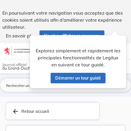
Loi du 15 février 1958 ayant pour objet de modi... - Legilux
En poursuivant votre navigation vous acceptez que des
cookies soient utilisés afin d’améliorer votre expérience
utilisateur.
En savoir plus
Ne plus afficher ce message
Aller au contenu
help
light_mode
dark_mode
account_circle
Explorez simplement et rapidement les
Aide
principales fonctionnalités de Legilux
en suivant ce tour guidé.
Journal officiel
du Grand-Duché de Luxembourg
Démarrer un tour guidé
La
arrow_back
Retour accueil