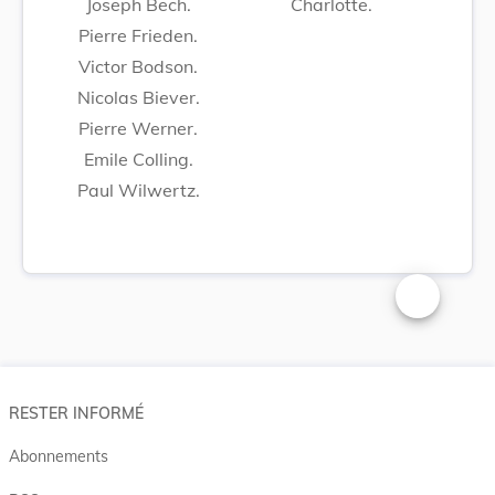
Joseph Bech.
Charlotte.
Pierre Frieden.
Victor Bodson.
Nicolas Biever.
Pierre Werner.
Emile Colling.
Paul Wilwertz.
Changer la t
RESTER INFORMÉ
Abonnements