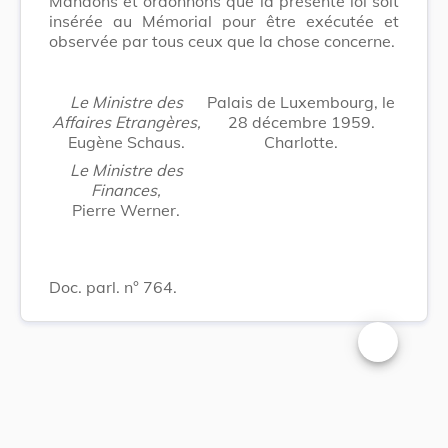
Mandons et ordonnons que la présente loi soit
insérée au Mémorial pour être exécutée et
observée par tous ceux que la chose concerne.
Le Ministre des
Palais de Luxembourg, le
Affaires Etrangères,
28 décembre 1959.
Eugène Schaus.
Charlotte.
Le Ministre des
Finances,
Pierre Werner.
Doc. parl. n° 764.
Changer la t