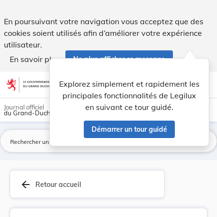
Loi du 28 décembre 1959 portant approbation de ... - Legil
En poursuivant votre navigation vous acceptez que des
cookies soient utilisés afin d’améliorer votre expérience
utilisateur.
En savoir plus
Ne plus afficher ce message
Aller au contenu
help
light_mode
dark_mode
account_circle
Explorez simplement et rapidement les
Aide
principales fonctionnalités de Legilux
en suivant ce tour guidé.
Journal officiel
du Grand-Duché de Luxembourg
Démarrer un tour guidé
La
arrow_back
Retour accueil