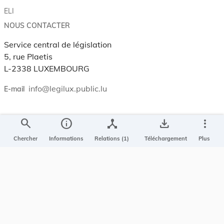
ELI
NOUS CONTACTER
Service central de législation
5, rue Plaetis
L-2338 LUXEMBOURG
info@legilux.public.lu
E-mail
My LegiBox
, votre espace personnel.
search
info
device_hub
save_alt
more_vert
Chercher
Informations
Relations (1)
Téléchargement
Plus
Se connecter
Enregistrer et organiser vos actes préférés, enregistrer vos
recherches, soyez alerté en cas de modification sur un document
qui vous intéresse.
EN PLUS
Conditions générales