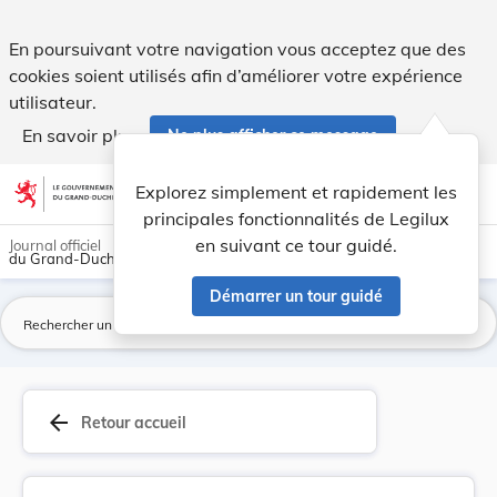
Loi du 31 juillet 1962 ayant pour objet le renf... - Legilux
En poursuivant votre navigation vous acceptez que des
cookies soient utilisés afin d’améliorer votre expérience
utilisateur.
En savoir plus
Ne plus afficher ce message
Aller au contenu
help
light_mode
dark_mode
account_circle
Explorez simplement et rapidement les
Aide
principales fonctionnalités de Legilux
en suivant ce tour guidé.
Journal officiel
du Grand-Duché de Luxembourg
Démarrer un tour guidé
La
arrow_back
Retour accueil